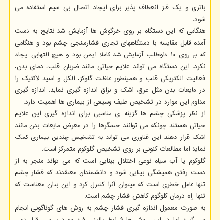
باتری و یک فلز انعطاف پذیر برای ایجاد اتصال بی سیم استفاده می
شود.
هنگامی که این دستگاه بر روی خرگوش ها آزمایش شد نتایج به دست
آمده قابل مقایسه با دستگاههای تجاری فشارسنجی چشم بود و هنگامی
که بر روی ۱۰ داوطلب آزمایش شد کاملا ایمن بود و هیچ التهابی ایجاد
نکرد. این دستگاه می تواند علایم حیاتی مانند ضربان قلب، دمای بدن،
فعالیت الکتریکی قلب و همینطور غلظت گلوکز، الکل و اسید لاکتیک را
در مایعات بدن مثل عرق، اشک و بزاق اندازه گیری نماید. اندازه گیری
مداوم این موارد در تشخیص طیف وسیعی از بیماری ها اهمیت دارد.
از نظر پزشکی چشم ها گزینه ی مناسبی برای اندازه گیری این علایم
حیاتی هستند چونکه می توانند حسگرها را در معرض مایعات بدن مانند
اشک قرار دهند. این فناوری می تواند به تشخیص چندین بیماری کمک
نماید اما مطالعات کنونی بر روی تشخیص گلوکوم متمرکز است.
گلوکوم یا آب سیاه نوعی اختلال بینایی است که می تواند منجر به از
دست رفتن همیشگی بینایی شود و دانشمندان معتقدند که فشار چشم
تنها عامل خطری است که میتوان آنرا کنترل کرد و این بدان معناست که
تنها راه درمان کلوگوم کاهش فشار چشم است.
به صورت معمول اندازه گیری فشار چشم به روش های گوناگونی انجام
می گیرد اما در این روش ها شرایط بالینی فرد مورد بررسی قرار نمی