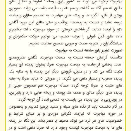
مهاجرت چگونه می تواند به کشور یاری برساند؟ آمارها و تحلیل های
دقیق که هم آگاه به گذشته و هم ناظر به آینده باشد، می تواند تصویری
روشن از علل، انگیزه ها و ریشه های مهاجرت به تصمیم سازان و جامعه
عرضه نماید و نسبت به پیامدها، عواقب و حتی منافع این مورد آگاهی
لازم را ایجاد نماید. اگر شاخص درستی در حوزه مهاجرت داشته باشیم و
داده های قابل قبولی را عرضه دهیم، می توانیم حرکت حکمرانان و
سیاستگذاران را هم به سمت و سویی صحیح هدایت نماییم.
ضرورت تغییر بارو جامعه نسبت به مهاجرت
متأسفانه گرایش جامعه نسبت به مبحث مهاجرت، نگاهی صفروصدی
است. بخشی از جامعه به مبحث مهاجرت صرفا بعنوان پدیده ای بسیار
مثبت نگاه می کند و در مقابل، گروهی دیگر این پدیده را به مثابه یک
پدیده مخرب و بسیار منفی می نگرند. در صورتی که نباید صرفا به جنبه
های مثبت یا صرفا توجه گردد. مسأله مهاجرت هم همچون خیلی از
پدیده های دیگر، منافع و صدمه ها، پوسته و ریشه هایی دارد و بنابراین،
در رویارویی با این پدیده می بایست به تمامی ابعاد آن توجه گردد.
در گام نخست باید از نگاه های سیاه و سفید پرهیز نماییم و بخصوص
در حوزه مهاجرت که نیازمند نگرشی موردی و بر مبنای شرایط و
خصوصیت های هر فرد می تواند محیط یا مضر باشد این نگاه در رسانه
های ما به مبحث مهاجرت نیست وجود دارد که صرفا منفی است و در