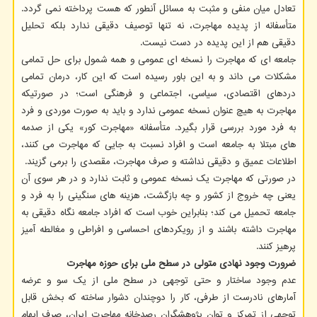
تعادل میان منفی و مثبت به مسائل آنطور که هست پرداخته نمی گردد.
متأسفانه از پدیده مهاجرت، نه تنها توصیف دقیقی ندارد بلکه تحلیل
دقیقی هم از این پدیده در دست نیست.
جامعه ای که مهاجرت را نسخه ای عمومی و همه شمول برای حل تمامی
مشکلات می داند و به این باور رسیده است که این کار، درمان تمامی
دردهای اقتصادی، سیاسی، اجتماعی و فرهنگی است؛ در صورتیکه
مهاجرت به هیچ عنوان نسخه عمومی ندارد و باید به صورت موردی و فرد
به فرد مورد بررسی قرار بگیرد. متأسفانه «مهاجرت کور» یکی از صدمه
های مبتلا به جامعه است و افراد نسبت به جایی که مهاجرت می کنند،
اطلاعات عمیق و دقیقی نداشته و صرف مهاجرت، مقصدی را برمی گزیند.
در صورتی که مهاجرت یک نسخه عمومی و ثابت ندارد و در هر سوی آن
یعنی چه خروج از کشور و چه بازگشت، هزینه های سنگینی را به فرد و
جامعه تحمیل می کند؛ بنابراین خوب است که افراد جامعه نگاه دقیقی به
مهاجرت داشته باشند و از رویکردهای احساسی و افراطی و مغالطه آمیز
پرهیز کنند.
ضرورت وجود نهادی متولی در سطح ملی برای حوزه مهاجرت
عدم وجود ساختار و حتی توجهی در سطح ملی از یک سو و عرضه
آمارهای نادرست از طرفی، کار را دوچندان دشوار ساخته که بخش قابل
توجهی از تمرکز و توان پژوهشگران رصدخانه مهاجرت ایران، صرف ابهام