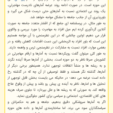
این حوزه است. در صورت ادامه روند عرضه آمارهای نادرست مهاجرتی،
یک روند بی اعتمادی نسبت به آمارهای حتی درست شکل می گیرد و
باورپذیری آن از جانب جامعه با مشکل مواجه خواهد شد.
به طور مثال، در پرسشنامه ای جامع که از اقشار متعدد جامعه به صورت
آنلاین گردآوری کرده ایم میل افراد به مهاجرت را مورد بررسی و واکاوی
قرار می دهیم. اولین چالشی که در این نظرسنجی با آن مواجه هستیم
این است که باور افراد به اثربخشی این دست اقدامات کاهش یافته و در
بعضی موارد، افراد نسبت به مشارکت در نظرسنجی ترس و واهمه دارند.
به طور کلی میتوان گفت رویکردها نسبت به آمارها و ارقام مهاجرتی در
کشورمان صرفا ناظر به دو حوزه است. بخشی از آمارها صرفا آینده نگرند
و به ریشه ها و منشأ اتفاقات توجهی ندارد. همینطور برخی دیگر از
آمارها، گذشته نگر هستند و فقظ توصیفی از آن چه که در گذشته رخ
داده است عرضه می دهد؛ در حالیکه می بایست بخش قابل توجهی از
تحلیل ها و امارها، ناظر به آینده ی پیش رو باشد و پیش از وقوع علاج
واقعه کند. به صورتی که به ریشه ها و علل بپردازد تا جلوی صرف هزینه
های کلان اقتصادی، اجتماعی و سیاسی برای کشور جلوگیری نماید.
اگر به آمارها سروشکلی دقیق بدهیم، جامعه و هم به حکمرانان و
سیاستگذاران سود می برند. اما ساختارمندی آمارها و داده های حوزه