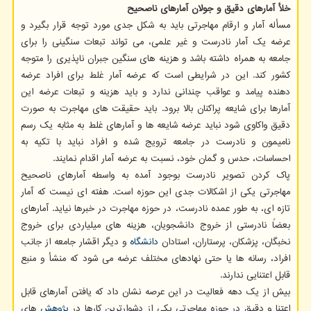
خلأ آمارهای دقیق و جولان آمارهای ناصحیح
مسأله آمار و ارقام مهاجرتی باید به شکل جدی مورد توجه قرار بگیرد و
عرضه یک آمار نادرست و غیر علمی، می تواند تبعات سنگینی را برای
جامعه به همراه داشته باشد و هزینه های سنگین جبران ناپذیری را متوجه
کشور کند. این در شرایطی است که عرضه آمار غلط برای افراد عرضه
دهنده پیامد و عواقب چندانی ندارد و باید هزینه و تبعات عرضه این
آمارها برای شایعه پراکنان بالا برود. باید حقیقت های مهاجرت به صورت
دقیق واکاوی شود نباید عرضه شایعه ها و آمارهای غلط به مثابه یک رسم
نامیمون و نادرست در جامعه ترویج شده و افراد نباید با تکیه به
احساسات، حدس و گمان خود، نسبت به عرضه آمار اقدام نمایند.
پاک کردن تصویر نادرست بوجود آمده به واسطه آمارهای ناصحیح
مهاجرتی یکی از اشکالات جدی این حوزه است. هفته ای نیست که آمار
تازه ای، به طور عمده نادرست، در حوزه مهاجرت در خبرها نیاید. آمارهای
بعضاً نادرستی از خروج دانشجویان، هزینه های میلیاردی برای خروج
نخبگان، پزشکان، پرستاران، استادان
دانشگاه
و دیگر اقشار جامعه از جانب
افراد، رسانه ها یا حتی نهادهای مختلف عرضه می شود که منشأ و منبع
قابل اعتنایی ندارند.
بیش از یک دهه فعالیت در این عرصه نشان داد که یافتن آمارهای قابل
اعتنا و دقیق در حوزه مهاجرتی یکی از دشوارترین کارها در
پژوهش
های