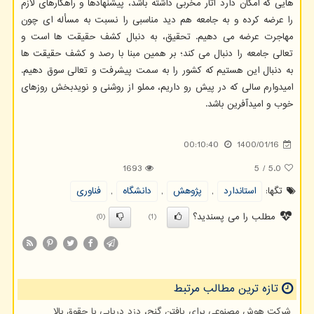
هایی که امکان دارد آثار مخربی داشته باشد، پیشنهادها و راهکارهای لازم
را عرضه کرده و به جامعه هم دید مناسبی را نسبت به مسأله ای چون
مهاجرت عرضه می دهیم. تحقیق، به دنبال کشف حقیقت ها است و
تعالی جامعه را دنبال می کند؛ بر همین مبنا با رصد و کشف حقیقت ها
به دنبال این هستیم که کشور را به سمت پیشرفت و تعالی سوق دهیم.
امیدوارم سالی که در پیش رو داریم، مملو از روشنی و نویدبخش روزهای
خوب و امیدآفرین باشد.
00:10:40
1400/01/16
1693
5
/
5.0
تگها:
استاندارد
,
پژوهش
,
دانشگاه
,
فناوری
مطلب را می پسندید؟
(0)
(1)
تازه ترین مطالب مرتبط
شرکت هوش مصنوعی برای یافتن گنج، دزد دریایی با حقوق بالا