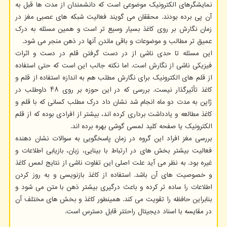
نمایشگرهای الکترونیک موضوعی است که دانشمندان از مدت ها قبل به
آن پی برده بودند. محققان می گویند فعالیت شبکه های عصبی مغز در
زمان نگارش بر روی کاغذ بسیار وسیع تر است و همین مسئله به درک
عمیق تر مطالب و موضوعات و باقی ماندن آنها در ذهن منجر می شود.
این مسئله تا حدی ناشی از در دست گرفتن قلم در دست و اثرات
فیزیکی ناشی از نگارش است. اما نکته جالب این است که حتی استفاده
از قلم های الکترونیک برای نگارش مطلب هم به اندازه استفاده از قلم و
کاغذ تأثیرگذار نیست. بررسی که در این حوزه بر روی ۴۸ داوطلب در
ژاپن به مدت دو ماه انجام شد نشان داد درک مطلب کسانی که با قلم و
کاغذ مطالعه و یادداشت برداری کرده اند، بیشتر از افرادی بوده که از قلم
الکترونیک یا صفحه کلید لمسی گوشی بهره برده اند.
بررسی مغز افراد این گروه در زمان پاسخگویی به سوالات نشان دهنده
فعالیت بیشتر بخش های در ارتباط با بینایی، زبان، بازیابی اطلاعات و
غیره بود. به نظر می آید علت اصلی این تفاوت ناشی از نتایج لمس کاغذ
و خصوصیت های آن باشد. استفاده از کاغذ بازنویسی و به روز کردن
اطلاعات را ساده تر کرده و باعث درگیری بیشتر ذهن با متن می شود و
بنابراین حافظه را تقویت می کند. همینطور کاغذ و بخش های مختلف آن
در مقایسه با اسناد دیجیتال راحتتر قابل دسترس است.