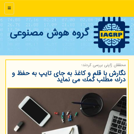
منو
گروه هوش مصنوعی
محققان ژاپنی بررسی كردند؛
نگارش با قلم و كاغذ به جای تایپ به حفظ و
درك مطلب كمك می نماید