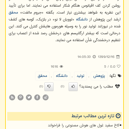
روشن کردن کف اقیانوس هنگام شکار استفاده می نمایند. اما برای تأیید
این نظریه به شواهد بیشتری نیاز است. بگفته «جروم مالفت»
محقق
ارشد این پژوهش از
دانشگاه
«لوویان لا نو» در بلژیک، کوسه های کشف
شده در نیوزلند تولید نور را به وسیله هورمون هایشان کنترل می کنند. این
درحالی است که بیشتر ارگانیسم های درخشان رصد شده از اعصاب برای
تنظیم درخشندگی شأن استفاده می نمایند.
14:05:33
1399/12/16
1616
5
/
0.0
تگها:
پژوهش
,
تولید
,
دانشگاه
,
محقق
مطلب را می پسندید؟
(0)
(0)
تازه ترین مطالب مرتبط
کاخ سفید غول های هوش مصنوعی را فراخواند