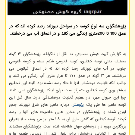
پژوهشگران سه نوع کوسه در سواحل نیوزلند رصد کرده اند که در
عمق 100 تا 200متری زندگی می کنند و در اعماق آب می درخشند.
به گزارش گروه هوش مصنوعی به نقل از تلگراف، پژوهشگران ۳ گونه
مختلف یعنی کوسه کیتفین، کوسه فانوسی شکم سیاه و کوسه فانوسی
جنوب در آب های نیوزلند رصد کرده اند که در اعماق اقیانوس می
درخشند. هر ۳ گونه در عمق ۲۰۰ تا هزار متری آب زندگی می کنند و
جالب آنکه قابلیت درخشش آنها تا حالا رصد نشده بود. البته این تحقیق
بیشتر روی کوسه کیتفین متمرکز است برای اینکه پژوهشگران نمی دانند
چرا این حیوان مهره دار عظیم قابلیت درخشندگی دارد. سال قبل این
کوسه ماهی ها طی یک
پژوهش
درباره ماهی های شرق نیوزلند جمع
آوری شدند و پژوهشگران در مخزن هایی خاصیت های آنها را رصد
کردند. کوسه کیتفین که گاهی طول آن به ۱.۸ متر نیز می رسد، حالا بعنوان
بزرگترین مهره دار درخشان جهان شناخته شده است. پژوهشگران معتقدند
کوسه ها از توانایی درخشش برای پنهان شدن از دیدرس طعمه ها و