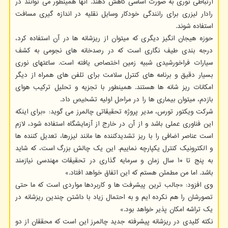
ارتباطی نوری به صورت اساسی کاهش دهند. آنها همینطور می توانند در
رادار لیزری برای رانندگی خودکار وسایل نقلیه در اندازه گیری مسافت
استفاده شوند.
حوزه هیجان انگیز دیگری که میتوان از ریزشانه ها در آن استفاده کرد،
درجه بندی طیف نگاری است که در رصدخانه های نجومی به کشف
سیارات فراخورشیدی شبیه زمین اختصاص یافته است. ساعتهای نوری
بسیار دقیق و برنامه های کنترل سلامت برای تلفن های همراه از دیگر
امکانات ریز شانه ها هستند. همینطور با تجزیه و تحلیل ترکیب هوای
بازدم، میتوان بیماری ها را در مراحل اولیه تشخیص داد.
شرکت ویکتور تورس، مدیر پروژه تحقیقاتی چالمرز می گوید: «برای اینکه
این فناوری عملی باشد و از آن در خارج از آزمایشگاه استفاده شود، لازم
است عناصر اضافی را با ریز تشدیدکننده ها مانند لیزرها، تعدیل کننده ها
و الکترونیک کنترل یکپارچه نماییم. این یک چالش بزرگ است، که شاید
به پنج تا ۱۰ سال زمان و سرمایه گذاری در تحقیقات مهندسی نیازمند
باشد. اما من مطمئن هستم که این اتفاق خواهد افتاد.»
وی افزود: «جالب ترین پیشرفت ها و کاربردها مواردی است که ما حتی
تصورشان را هم نکرده ایم و به احتمال زیاد با داشتن چندین ریزشانه در
یک تراشه امکان پذیر خواهد بود.»
نکته کلیدی در ریزشانه پیشرفته جدید چالمرز این است که محققان از دو