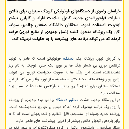
خراسان رضوی از دستگاههای فوتونیکی کوچک میتوان برای یافتن
سیارات فراخورشیدی جدید، کنترل سلامت افراد و کارایی بیشتر
اینترنت استفاده نمود. محققان دانشگاه صنعتی چالمرز، سوئد،
الان یک ریزشانه متحول کننده (نسل جدیدی از منابع نوری) عرضه
کردند که می تواند برنامه های پیشرفته را به حقیقت نزدیک کند.
به گزارش نیوز، ریزشانه یک
دستگاه
فوتونیکی است که قادر به تولید
فرکانس نوری بی شمار رنگ ها بر روی یک حفره کوچک به نام ریز
تشدیدکننده است. این رنگ ها به صورت یکنواخت توزیع می شوند،
ازاین رو ریزشانه مانند «خط کش ساخته شده از نور» رفتار می کند. از این
دستگاه میتوان برای اندازه گیری یا تولید فرکانس ها با دقت بسیار زیاد
استفاده نمود.
در این مقاله جدید، هشت
محقق
دانشگاه
چالمرز نوع جدیدی از ریزشانه
را روی یک تراشه توصیف کرده اند که مبتنی بر دو ریز تشدیدکننده است.
ریزشانه جدید وسیله ای منسجم، قابل تنظیم و تجدیدپذیر است که تا ۱۰
برابر بازدهی تبدیل خالص بیشتر از آخرین پیشرفت های علمی دارد.
اسکار هلگاسون، دانشجوی دکترا در گروه میکروتکنولوژی و علوم نانو در