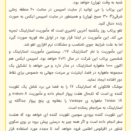
شنبه به وقت تهران) خواهد بود.
این پرتاب را می توانید از سایت اسپیس در ساعت ۲۰ منطقه زمانی
شرقی(۴: ۳۰ صبح تهران) و همینطور در سایت اسپیس ایکس به صورت
زنده دنبال کنید.
لغو پرتاب روز یکشنبه آخرین تاخیری است که مأموریت استارلینک تجربه
می کند. این مأموریت در ابتدا قرار بود در اوایل ماه فوریه صورت گیرد
اما به علت شرایط جوی نامناسب و مشکلات نرم افزاری لغو شد.
این مأموریت با نام "استارلینک ۱۷"، بیستمین مأموریت استارلینک و
ششمین پرتاب این شرکت در سال ۲۰۲۱ خواهد بود. اسپیس ایکس هم
اکنون ۱۰۰۰ ماهواره استارلینک در مدار دارد و می خواهد با تشکیل یک
مجموعه ماهواره در فضا، اینترنت پر سرعت جهانی به خصوص برای نقاط
دور افتاده ایجاد نماید.
موشک فالکونی که استارلینک ۱۷ را به فضا می برد شامل یک تقویت
کننده ی است که تابحال هفت پرواز انجام داده و مأموریت Iridium-۸ و
Telstar ۱۸ ماهواره ی Vantage را بعلاوه ی پنج پرواز جداگانه ی
استارلینک به سرانجام رسانده است.
این تقویت کننده بزودی سومین تقویت کننده ای خواهد بود که هشت
سفر انجام داده است و اگر همه چیز به درستی پیش برود بر روی سکوی
شناور در اقیانوس اطلس فرود خواهد آمد تا مجدد مورد استفاده قرار