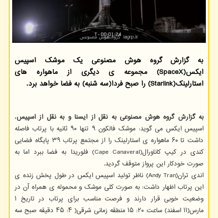
به گزارش گروه هوش مصنوعی یک موشک اسپیس
ایکس(SpaceX) مجموعه ی دیگری از ماهواره های
استارلینک(Starlink) را صبح فردا(سه شنبه) به فضا خواهد برد.
به گزارش گروه هوش مصنوعی به نقل از ایسنا و به نقل از اسپیس
،
اسپیس ایکس می گوید: موشک فالکون ۹ تنها ۹۰ ثانیه با پرتاب فاصله
داشت تا ۶۰ ماهواره ی استارلینک را از مجتمع پرتاب ۳۹ پایگاه فضایی
کندی در کیپ کاناورال(Cape Canaveral) فلوریدا به فضا ببرد اما به
صورت خودکار این پرواز متوقف گردید.
اندی تران(Andy Tran) ناظر تولید اسپیس ایکس در طول پخش زنده ی
این پرتاب اظهار داشت: به صورت کلی موشک و محموله ی همراه آن در
وضعیت خوبی قرار دارند و فرصت مناسب برای پرتاب در تاریخ ۱
مارس(۱۱ اسفند) ساعت ۲۰: ۱۵ منطقه زمانی شرقی( ۴: ۴۵ دقیقه صبح سه