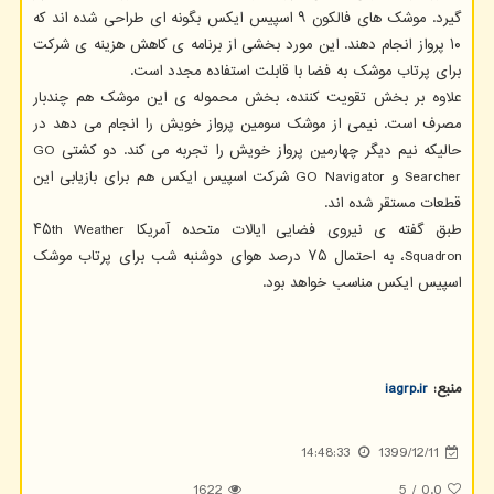
گیرد. موشک های فالکون ۹ اسپیس ایکس بگونه ای طراحی شده اند که
۱۰ پرواز انجام دهند. این مورد بخشی از برنامه ی کاهش هزینه ی شرکت
برای پرتاب موشک به فضا با قابلت استفاده مجدد است.
علاوه بر بخش تقویت کننده، بخش محموله ی این موشک هم چندبار
مصرف است. نیمی از موشک سومین پرواز خویش را انجام می دهد در
حالیکه نیم دیگر چهارمین پرواز خویش را تجربه می کند. دو کشتی GO
Searcher و GO Navigator شرکت اسپیس ایکس هم برای بازیابی این
قطعات مستقر شده اند.
طبق گفته ی نیروی فضایی ایالات متحده آمریکا ۴۵th Weather
Squadron، به احتمال ۷۵ درصد هوای دوشنبه شب برای پرتاب موشک
اسپیس ایکس مناسب خواهد بود.
منبع:
iagrp.ir
14:48:33
1399/12/11
1622
5
/
0.0