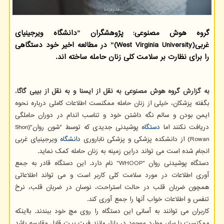
گروه هوش مصنوعی: پژوهشگران ˮدانشگاه ویرجینیای
غربیˮ(West Virginia University) در مطالعه اخیر خود دستگاهی
را برای نظارت بر سلامت کلی زنان حامله ساخته اند.
به گزارش گروه هوش مصنوعی به نقل از ایسنا و به نقل از بیبی گاگا
،
بگفته پزشکان، خیلی از زنان حامله ممکنست اطلاعات کاملی درباره نحوه
ایمن بودن و سالم نگه داشتن خود و تناسب اندام در دوران حاملگی
دریافت نکنند اما
دستگاه
پوشیدنی جدیدی که توسط "شون روان"(Shon
Rowan) از دانشکده پزشکی و پزشکی ناباروری
دانشگاه
ویرجینیای غربی
انجام شده است می تواند دراین زمینه به زنان حامله کمک نماید.
دستگاه پوشیدنی روان "WHOOP" نام دارد. این دستگاه قادر به جمع
آوری اطلاعات در مورد سلامت کلی کاربر است و می تواند اطلاعاتی
همچون ضربان قلب در حالت استراحت، نوسان در ضربان قلب، نرخ
تنفس و اطلاعات خواب آنها را جمع آوری کند.
کاربران می توانند به آسانی این دستگاه را روی مچ خود ببندند. بااینکه
ممکنست با سایر موارد موجود در بازار مانند فیت بیت قابل مقایسه باشد