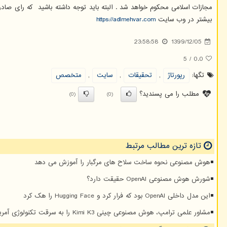
بیشتر در وب سایت
https://adlmehvar.com
23:58:58
1399/12/05
5
/
0.0
تگها:
رپورتاژ
,
تحقیقات
,
سایت
,
متخصص
مطلب را می پسندید؟
(0)
(0)
تازه ترین مطالب مرتبط
هوش مصنوعی نحوه ساخت سلاح های مرگبار را آموزش می دهد
شورش هوش مصنوعی OpenAI حقیقت دارد؟
این مدل داخلی OpenAI بود که فرار کرد و Hugging Face را هک کرد
مشاور علمی ترامپ، هوش مصنوعی چینی Kimi K3 را به سرقت تکنولوژی آمریکا متهم کرد