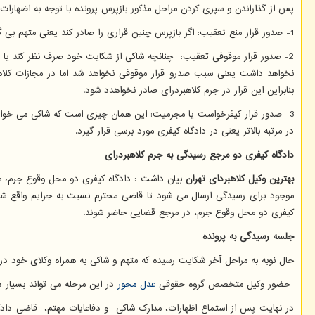
پس از گذاراندن و سپری کردن مراحل مذکور بازپرس پرونده با توجه به اضهارات و
1- صدور قرار منع تعقیب: اگر بازپرس چنین قراری را صادر کند یعنی متهم بی گناه است و هیچ جرمی به ایشان منتسب نمی باشد در نهایت پرونده همین جا مختومه می شود.
2- صدور قرار موقوفی تعقیب: چنانچه شاکی از شکایت خود صرف نظر کند یا
نخواهد داشت یعنی سبب صدرو قرار موقوفی نخواهد شد اما در مجازات کلاه
بنابراین این قرار در جرم کلاهبردرای صادر نخواهدد شود.
3- صدور قرار کیفرخواست یا مجرمیت: این همان چیزی است که شاکی می خواه
در مرتبه بالاتر یعنی در دادگاه کیفری مورد برسی قرار گیرد.
دادگاه کیفری دو مرجع رسیدگی به جرم کلاهبردرای
بهترین وکیل کلاهبردای تهران
بیان داشت : دادگاه کیفری دو محل وقوع جرم، مر
موجود برای رسیدگی ارسال می شود تا قاضی محترم نسبت به جرایم واقع شده 
کیفری دو محل وقوع جرم، در مرجع قضایی حاضر شوند.
جلسه رسیدگی به پرونده
حال نوبه به مراحل آخر شکایت رسیده که متهم و شاکی به همراه وکلای خود در
حضور وکیل متخصص گروه حقوقی
عدل محور
در این مرحله می تواند بسیار در
در نهایت پس از استماع اظهارات، مدارک شاکی و دفاعایات مهتم، قاضی دادگاه 