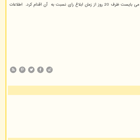
مجازات اسلامی محکوم خواهد شد . البته باید توجه داشته باشید که رای صادره قابل اعتراض بوده و امکان تجدید نظرخواهی توسط طرفین پرونده وجود دارد که می بایست ظرف 20 روز از زمان ابلاغ رای نسبت به آن اقدام کرد. اطلاعات