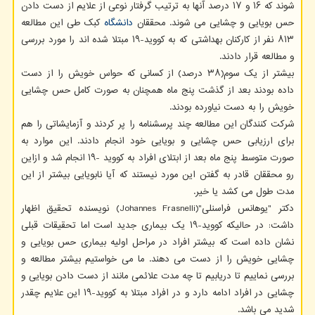
شوند که ۱۶ و ۱۷ درصد آنها به ترتیب گرفتار نوعی از علایم از دست دادن
حس بویایی و چشایی می شوند. محققان
دانشگاه
کبک طی این مطالعه
۸۱۳ نفر از کارکنان بهداشتی که به کووید-۱۹ مبتلا شده اند را مورد بررسی
و مطالعه قرار دادند.
بیشتر از یک سوم(۳۸ درصد) از کسانی که حواس خویش را از دست
داده بودند بعد از گذشت پنج ماه همچنان به صورت کامل حس چشایی
خویش را به دست نیاورده بودند.
شرکت کنندگان این مطالعه چند پرسشنامه را پر کردند و آزمایشاتی را هم
برای ارزیابی حس چشایی و بویایی خود انجام دادند. این موارد به
صورت متوسط ​​پنج ماه بعد از ابتلای افراد به کووید -۱۹ انجام شد و ازاین
رو محققان قادر به گفتن این مورد نیستند که آیا نابویایی بیشتر از این
مدت طول می کشد یا خیر.
دکتر "یوهانس فراسنلی"(Johannes Frasnelli) نویسنده تحقیق اظهار
داشت: در حالیکه کووید-۱۹ یک بیماری جدید است اما تحقیقات قبلی
نشان داده است که بیشتر افراد در مراحل اولیه بیماری حس بویایی و
چشایی خویش را از دست می دهند. ما می خواستیم بیشتر مطالعه و
بررسی نماییم تا دریابیم تا چه مدت علائمی مانند از دست دادن بویایی و
چشایی در افراد ادامه دارد و در افراد مبتلا به کووید-۱۹ این علایم چقدر
شدید می باشد.