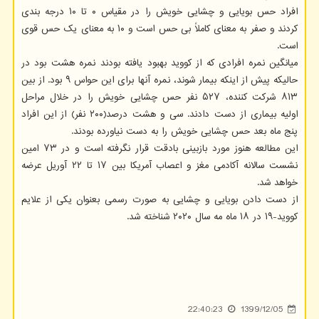
افراد حس بویایی و چشایی خویش را در مقیاس ۰ تا ۱۰ درجه بندی
کردند و صفر به معنای کاملاً بی حس است و ۱۰ به معنای یک حس قوی
است.
میانگین نمره افرادی که از کووید بهبود یافته بودند نمره هشت بود در
حالیکه پیش از اینکه بیمار شوند، نمره آنها برای این حواس ۹ بود. از بین
۸۱۳ شرکت کننده، ۵۲۷ نفر حس چشایی خویش را در خلال مراحل
اولیه بیماری از دست دادند. سی و هشت درصد(۲۰۰ نفر) از این افراد
پنج ماه بعد حس چشایی خویش را به دست نیاورده بودند.
این مطالعه هنوز مورد بازبینی بادقت قرار نگرفته است و در ۷۳ امین
نشست سالانه آکادمی مغز و اعصاب آمریکا بین ۱۷ تا ۲۲ آوریل عرضه
خواهد شد.
از دست دادن بویایی و چشایی به صورت رسمی بعنوان یکی از علایم
کووید-۱۹ در ۱۸ ماه مه سال ۲۰۲۰ شناخته شد.
22:40:23
1399/12/05