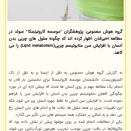
گروه هوش مصنوعی: پژوهشگران ˮموسسه كارولینسكاˮ سوئد در
مطالعه اخیرشان اظهار كرده اند كه چگونه سلول های چربی بدن
انسان با افزایش سن متابولیسم چربی(Lipid metabolism) را می
كاهد.
به گزارش گروه هوش مصنوعی به نقل از ایسنا و به نقل از تک
اکسپلوریست، دانشمندان موسسه کارولینسکا برای نخستین بار قادر به
انجام یک مطالعه مهم بر روی انسان ها شدند که بینش تازه ای در مورد
چگونگی کاهش متابولیسم چربی بدن انسان با افزایش سن را فراهم
نموده است. با افزایش سن انسان نه فقط چهره انسان پیر می شود بلکه
این تغییرات پیری بر همه سلول ها، بافت ها و اندام های بدن انسان رخ
می دهد و به شکلی بر عملکرد همه سیستم های بدن تأثیر می گذارد.
یکی از مطالعات انجام شده بر روی موشها پیش تر نشان داده بود که
ماکروفاژها در بافت چربی موجب تخریب هورمون نورآدرنالین می شوند