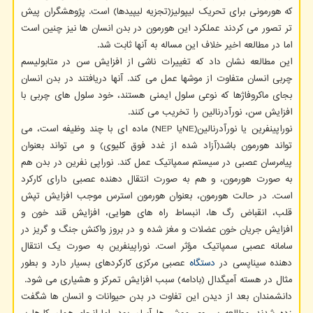
که هورمونی برای تحریک لیپولیز(تجزیه لیپیدها) است. پژوهشگران پیش
تر تصور می کردند عملکرد این هورمون در بدن انسان ها نیز چنین است
اما در مطالعه اخیر خلاف این مساله به آنها ثابت شد.
این مطالعه نشان داد که تغییرات ناشی از افزایش سن در متابولیسم
چربی انسان متفاوت از موشها عمل می کند. آنها دریافتند در بدن انسان
بجای ماکروفاژها که نوعی سلول ایمنی هستند، خود سلول های چربی با
افزایش سن، نورآدرنالین را تخریب می کنند.
نوراپینفرین یا نورآدرنالین(NEیا NEP) ماده ای با چند وظیفه است، می
تواند هورمون باشد(آزاد شده از غدد فوق کلیوی) و می تواند بعنوان
پیامرسان عصبی در سیستم سمپاتیک عمل کند. نوراپی نفرین در بدن هم
به صورت هورمون، و هم به صورت انتقال دهنده عصبی دارای کارکرد
است. در حالت هورمون، بعنوان هورمون استرس موجب افزایش تپش
قلب، انقباض رگ ها، انبساط راه های هوایی، افزایش قند خون و
افزایش جریان خون عضلات و مغز شده و در بروز واکنش جنگ و گریز در
سامانه عصبی سمپاتیک مؤثر است. نوراپینفرین به صورت یک انتقال
دهنده سیناپسی در
دستگاه
عصبی مرکزی کارکردهای بسیار دارد و بطور
مثال در هسته آمیگدال (بادامه) سبب افزایش تمرکز و هشیاری می شود.
دانشمندان بعد از دیدن این تفاوت در بدن حیوانات و انسان ها شگفت