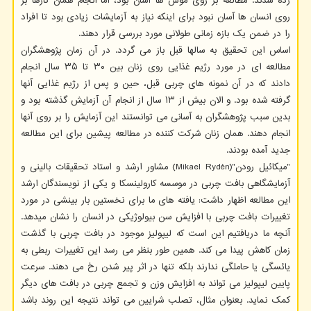
زده شدند. مطالعه بر روی موش ها آسان بود، اما انجام همان کارها بر
روی انسان ها آسان نبود برای اینکه نیاز به آزمایشات زیادی بود تا افراد
را در ضمن یک بازه زمانی طولانی مورد بررسی قرار دهند.
اساس این تحقیق به سالها قبل باز می گردد. در آن زمان پژوهشگران
مطالعه ای در مورد رژیم غذایی روی زنان بین ۳۰ تا ۳۵ سال انجام
دادند که در آن نمونه های چربی قبل، حین و پس از رژیم غذایی آنها
گرفته شده بود. و الان بیش از ۱۳ سال از انجام آن آزمایش گذشته بود و
بدین سبب پژوهشگران به آسانی می توانستند این آزمایش را بر روی آنها
انجام دهند. همان زنان شرکت کننده در مطالعه پیشین برای این مطالعه
جدید آمده بودند.
"میکائیل رودن"(Mikael Rydén) مشاور ارشد و استاد تحقیقات بالینی و
آزمایشگاهی بافت چربی در موسسه کارولینسکا و یکی از نویسندگان ارشد
این مطالعه اظهار داشت: یافته های ما برای نخستین بار بینشی در مورد
تغییرات بافت چربی با افزایش سن بیولوژیکی در انسان را نشان میدهد.
آنچه ما دریافتیم این است که لیپولیز موجود در بافت چربی با گذشت
زمان کاهش پیدا می کند. همین طور بنظر می رسد این تغییرات ربطی به
یائسگی یا حاملگی ندارند بلکه تنها در اثر پیر شدن رخ می دهند. سرعت
پایین لیپولیز می تواند به افزایش وزن و تجمع چربی در بافت های دیگر
کمک نماید. بعنوان مثال، تصلب شرایین می تواند نتیجه این روند باشد