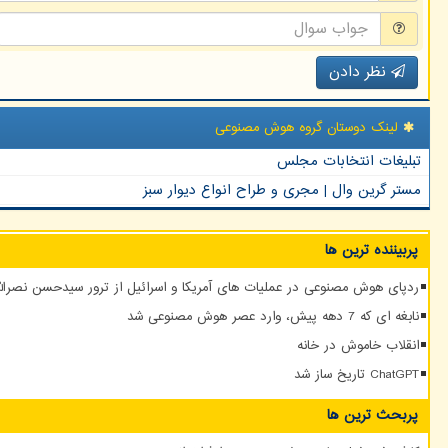
نظر دادن
لینک دوستان گروه هوش مصنوعی
تبلیغات انتخابات مجلس
مستر گرین وال | مجری و طراح انواع دیوار سبز
پربیننده ترین ها
ردپای هوش مصنوعی در عملیات های آمریکا و اسرائیل از ترور سیدحسن نصرالله
نابغه ای که 7 دهه پیش، وارد عصر هوش مصنوعی شد
انقلاب خاموش در خانه
ChatGPT تاریخ ساز شد
پربحث ترین ها