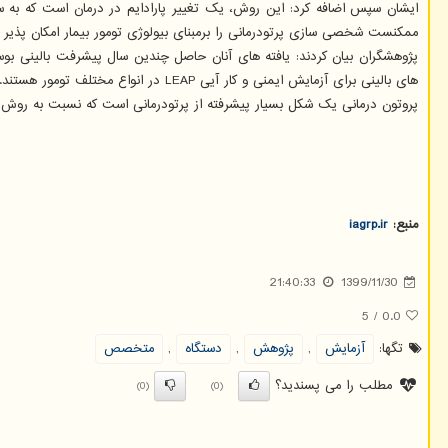
ایشان سپس اضافه کرد: این روش، یک تغییر پارادایم در درمان است که به 
ممکنست شخصی سازی پرتودرمانی را برمبنای بیولوژی تومور بیمار امکان پذیر س
های بالینی برای آزمایش ایمنی و کار آیی LEAP در انواع مختلف تومور هستند.
پروتون درمانی یک شکل بسیار پیشرفته از پرتودرمانی است که نسبت به روش ه
منبع:
iagrp.ir
21:40:33
1399/11/30
5
/
0.0
تگها:
آزمایش
,
پژوهش
,
دستگاه
,
متخصص
مطلب را می پسندید؟
(0)
(0)