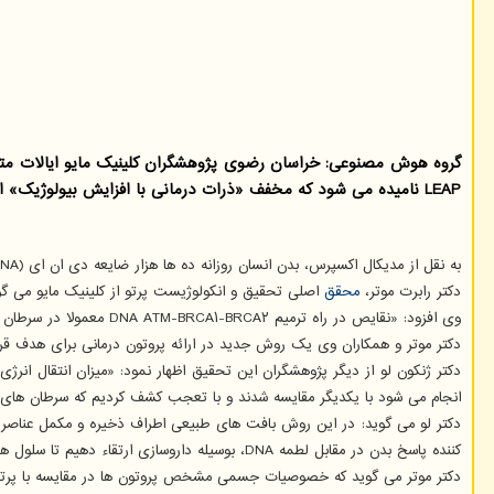
گروه هوش مصنوعی: خراسان رضوی پژوهشگران کلینیک مایو ایالات متح
LEAP نامیده می شود که مخفف «ذرات درمانی با افزایش بیولوژیک» است.
به نقل از مدیکال اکسپرس، بدن انسان روزانه ده ها هزار ضایعه دی ان ای (DNA) از منابع مختلف داخلی و خارجی دریافت می کند. بنابراین، سلول ها مسیرهای ترمیم پیچیده ای را برای ترمیم کارآمد DNA لطمه دیده تکامل می دهند.
دکتر رابرت موتر،
محقق
اصلی تحقیق و انکولوژیست پرتو از کلینیک مایو می گو
وی افزود: «نقایص در راه ترمیم DNA ATM-BRCA۱-BRCA۲ معمولا در سرطان مشاهده می شود و جهش سرطانی پستان و تخمدان در ژن های ترمیم کننده BRCA۱ و BRCA۲ شایع ترین علت آنست.»
دکتر موتر و همکاران وی یک روش جدید در ارائه پروتون درمانی برای هدف قرار دادن تومورهای دارا
انجام می شود با یکدیگر مقایسه شدند و با تعجب کشف کردیم که سرطان های دارای نقص ذاتی در راه ATM-BRCA۱-BRCA۲ کاملا به
دکتر لو می گوید: در این روش بافت های طبیعی اطراف ذخیره و مکمل عناصر ترمیم کننده DNA شده و آنرا سالم نگه می دارند. همین طور د
کننده پاسخ بدن در مقابل لطمه DNA، بوسیله داروسازی ارتقاء دهیم تا سلول های مسلط به ترمیم را کاملا به LEAP حساس کنند.
دکتر موتر می گوید که خصوصیات جسمی مشخص پروتون ها در مقایسه با پرتودرما