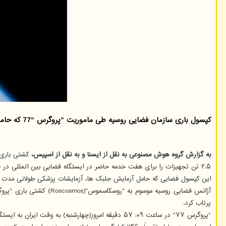
کپسول باری سازمان فضایی روسیه طی ماموریت ˮپروگرس 77ˮ که حامل 2460 کیلوگرم تجهیزات است، ساعتی قبل به ایستگاه فضایی بین المللی متصل شد.
به گزارش گروه هوش مصنوعی به نقل از ایسنا و به نقل از اسپیس،
۲.۵ تن تجهیزات را برای هفت خدمه حاضر در ایستگاه فضایی بین المللی در خود دارد، ساعاتی پیش به این ایستگاه فضایی رسید.
این کپسول فضایی که حامل آزمایش جلبک ها، آزمایشات پزشکی طولانی مدت و صد
پرتاب کرد.
"پروگرس ۷۷" در ساعت ۰۹: ۵۷ دقیقه امروز(چهارشنبه) به وقت ایران به ایستگاه فضایی متصل شده است.