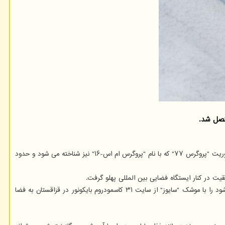
کشتی باری جدید سازمان فضایی روسیه(روسکاسموس) موسوم به "پروگرس"(Progress) طی ماموریت "پروگرس ۷۷" که با نام "پروگرس ام اس-۱۶" نیز شناخته می شود و حدود
ت در کنار ایستگاه فضایی بین المللی پهلو گرفت.
آژانس فضایی روسیه موسوم به "روسکاسموس"(Roscosmos) کشتی باری "پروگرس ام اس-۱۶"(Progress MS-۱۶) که "پروگرس ۷۷"(Progress ۷۷) نیز نامیده می شود را با موشک "سایوز" از سایت ۳۱ کاسمودروم بایکونور در قزاقستان به فضا