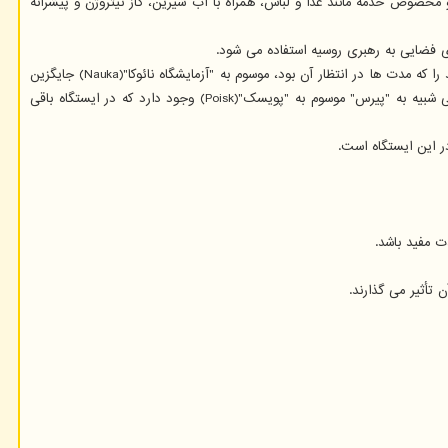
ای است که هم اکنون در ایستگاه فضایی مستقر هستند که شامل ۱۴۰۰ کیلوگرم تجهیزات تحقیقاتی و مخصوص خدمه مانند غذا و لباس، همراه با آب شیرین، گاز نیتروژن و پیشرانه
قرار است هنگامی که فضاپیمای "پروگرس ۷۷" در ماه ژوئیه ماموریت خودرا به انتها می رساند، "پیرس" برداشته شود و "روسکاسموس" بجای آن یک افزودنی جدید را که مدت ها در انتظار آن بود، موسوم به "آزمایشگاه نائوکا"(Nauka) جایگزین
می کند. این بزرگترین افزودنی به بخش روسی ایستگاه فضایی از زمان نصب ماژول Zvezda در سال ۲۰۰۰ تا حالا است. ضمن اینکه درگاه دیگری در بخش روسی شبیه به "پیرس" موسوم به "پویسک"(Poisk) وجود دارد که در ایستگاه باقی
ت مفید باشد.