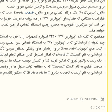
برای سیستم پیشران ماژول سرویس Zvezda و گرفتن نشتی هوای آنست.
ماژول "پیرس"(Pirs) یک درگاه اتصالی بر روی ماژول
خدمات
Zvezda است که بعنوان یک قفل هوا برای اعضای خدمه ایستگاه فضایی به هنگام انجام راهپیمایی های فضایی به رهبری روسیه استفاده می شود.
خواهد ماند.
همانطور که گفته شد "پروگرس ۷۷" ۲۴۶۰ کیلوگرم تجهیزات را با خود به ایستگاه فضایی برده است که شامل لوازم و تجهیزات برای خدمه "اکسپدیشن ۶۴" مستقر در این ایستگاه است.
چند نمونه از آزمایشاتی که با "پروگرس ۷۷" به ایستگاه فضایی بین المللی رسیده، به شرح زیر است:
- کیت های "نورولب"(Neurolab) برای آزمایش های پزشکی بمنظور بررسی تأثیر پروازهای فضایی طولانی مدت بر روی فضانوردان روسی
- آزمایشی به نام "اسپتیک"(Aseptic) که امکان استریل کردن هنگام انجام آزمایش های بیولوژیکی تحت شرایط پرواز فضایی را فراهم می آورد.
- یک زیست راکتور نوری که امکان تولید غذا و اکسیژن بوسیله جلبک ها در و
- سخت افزاری به نام "کسکد"(Cascad) که به مطالعه تولید سلول ها در وضعیت ریزگرانش می پردازد.
- آزمایشی به نام "زیست تخریب پذیری"(Biodegradation) که میکروارگانیسم های موجود در جو ایستگاه فضایی را بررسی می کند تا ببیند چگونه بر مواد ساختاری آن تأثیر می گذارند.
23:49:51
1399/11/29
5
/
0.0