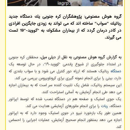
گروه هوش مصنوعی: پژوهشگران كره جنوبی یك دستگاه جدید
رباتیك ˮسوابˮ ساخته اند كه می تواند به زودی جایگزین افرادی
در كادر درمان گردد كه از بیماران مشكوك به ˮكووید-19ˮ تست
می گیرند.
به گزارش گروه هوش مصنوعی به نقل از دیلی میل،
محققان کره جنوبی
در امتداد جلوگیری از شیوع پاندمی "کووید-۱۹"، در حال توسعه یک
دستگاه
رباتیک هستند که ازراه دور کنترل می شود و با سواب بلندی که
دارد، بینی را برای انجام نمونه گیری برای کروناویروس بررسی می کند.
این سیستم رباتیک، شامل یک تثبیت کننده سر است که به بیماران اجازه
می دهد طی انجام آزمایش به آسانی استراحت کنند.
یک جوی استیک و صفحه هم در دستگاه نصب شده که توسط اپراتور
دستگاه،
ربات
را برای انجام مانورهای آزمایشی هدایت می کند.
همین طور یک بازخورد نیرو در جوی استیک وجود دارد که به اپراتور
اجازه می دهد بمنظور انجام صحیح آزمایش، عملیات اجرایی را احساس
کند.