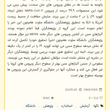
باتوجه به تست ها در مقابل ویروس های جان سخت، پیش بینی می
شود این محصولات ۹۹.۹ درصد از ویروس SARS-CoV-۲ (عامل ایجاد
کووید ۱۹) را در ۲ ساعت از بین ببرند. سازمان حفاظت از محیط زیست
آمریکا با اتکا به تحقیق پژوهشگران
دانشگاه
ساوت هامپتون این خبر را
اعلام نموده است. این گروه از پژوهشگران قبلاً اعلام نموده بودند
آلیاژهای مس در کشتن ویروس های دیگر مانند MERS نیز مؤثر هستند.
پژوهشگران دانشگاه ساوت هامپتون اخیراً تحقیق خودرا تکمیل کرده اند
که نشان میدهد سطوح مسی می توانند کووید ۱۹ را در کمتر از یک دقیقه
از بین ببرند. البته این تحقیق هنوز جهت بررسی توسط پژوهشگران دیگر
در نشریه ای منتشر نشده است. مؤلفان تحقیق در این زمینه می نویسند:
سطوحی از جنس آلیاژهای مس بهتر از سطوح دیگر ویروس های کرونا را
غیر فعال می کنند و عملکرد آنها در جلوگیری از گسترش این ویروس ها
بوسیله سطوح بهتر است.
23:05:25
1399/11/26
1590
5
/
0.0
تگها:
آزمایش
,
استاندارد
,
پژوهش
,
دانشگاه