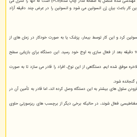
کوچک است که می تواند از راه دور فعال شود تا انسولین در صورت تقاضا آزاد شود. از یک طرف کپسول، حاوی سلول های بتای انسانی مهندسی شده متصل به صفحه مدار چاپ شده(PCB) است که آنها را کنترل می
ود. این کار باعث بیان ژن انسولین می شود و انسولین را در عرض چند دقیقه آزاد
نسولین کرد و این کار توسط بیمار، پزشک یا به صورت خودکار در زمان های از
محققان این دستگاه را با کاشت زیر پوست موش های مبتلا به دیابت نوع 1 آزمایش کردند و توانستند به صورت بی سیم میزان انسولین را کنترل کنند که طی 10 دقیقه بعد از فعال سازی به اوج خود رسید. این دستگاه برای بازیابی سطح
اخره موفق شده ایم. دستگاهی از این نوع، افراد را قادر می سازد تا به صورت
 گنجانده شود.
ودن سلول های بیشتر به این دستگاه وصل کرده اند، اما قادر به تأمین آن در
ترومغناطیسی فعال شوند، در حالیکه برخی دیگر از برچسب های ریزسوزنی حاوی