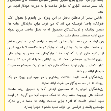
جعبه ابزار نرم افزاری برای کاربران بمنظور طراحی دستگاه های سفارشی و
یک بستر سخت افزاری که مراحل ساخت را به صورت خودکار انجام می
دهد.
"مارتین نیسر" از محقان دخیل در این پروژه این پلتفرم را بعنوان "یک
فروشگاه واحد" توصیف می کند که می تواند برای سازندگان ربات ها،
مربیان رباتیک و تولیدکنندگان محصول که به دنبال ساخت سریع نمونه
های اولیه هستند، بسیار مفید باشد.
وی توضیح می دهد: ارزان سازی، تسریع و فراهم کردن دسترسی بیشتر
در ساخت سازه ها یک چالش است. چاپگر "LaserFactory" با بهره گیری
از پلتفرم های تولید گسترده مانند چاپگرهای سه بعدی و برش های
لیزری نخستین سیستمی است که این توانایی ها را ادغام می کند و خط
تولید کاملی را برای تولید دستگاه های کاربردی در یک سیستم به صورت
خودکار ارائه می دهد.
پژوهشگران قصد دارند اطلاعات بیشتری را در مورد این پروژه در یک
رویداد که در ماه مه برگزار می شود، ارائه نمایند.
پژوهشگران امیدوارند که محصول ابداعی آنها به تسهیل روند ساخت
دستگاه های پیچیده مانند ربات ها کمک نماید. آنها می گویند: در آینده
نباید انتظار داشت که افراد برای ساخت ربات ها حتما دارای مدرک
مهندسی باشند و هرکسی می تواند سازه دلخواه خودرا بسازد.