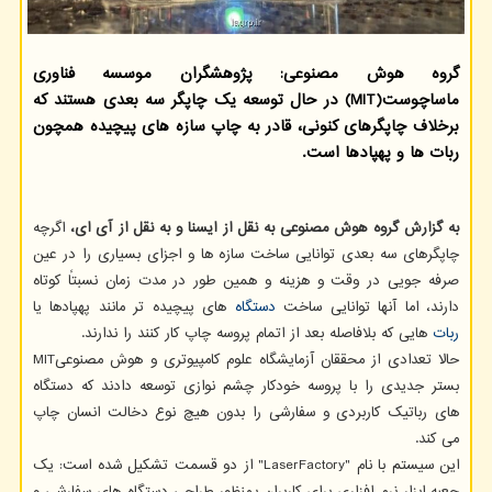
گروه هوش مصنوعی: پژوهشگران موسسه فناوری
ماساچوست(MIT) در حال توسعه یک چاپگر سه بعدی هستند که
برخلاف چاپگرهای کنونی، قادر به چاپ سازه های پیچیده همچون
ربات ها و پهپادها است.
به گزارش گروه هوش مصنوعی به نقل از ایسنا و به نقل از آی ای،
اگرچه
چاپگرهای سه بعدی توانایی ساخت سازه ها و اجزای بسیاری را در عین
صرفه جویی در وقت و هزینه و همین طور در مدت زمان نسبتاً کوتاه
دارند، اما آنها توانایی ساخت
دستگاه
های پیچیده تر مانند پهپادها یا
ربات
هایی که بلافاصله بعد از اتمام پروسه چاپ کار کنند را ندارند.
حالا تعدادی از محققان آزمایشگاه علوم کامپیوتری و هوش مصنوعیMIT
بستر جدیدی را با پروسه خودکار چشم نوازی توسعه دادند که دستگاه
های رباتیک کاربردی و سفارشی را بدون هیچ نوع دخالت انسان چاپ
می کند.
این سیستم با نام "LaserFactory" از دو قسمت تشکیل شده است: یک