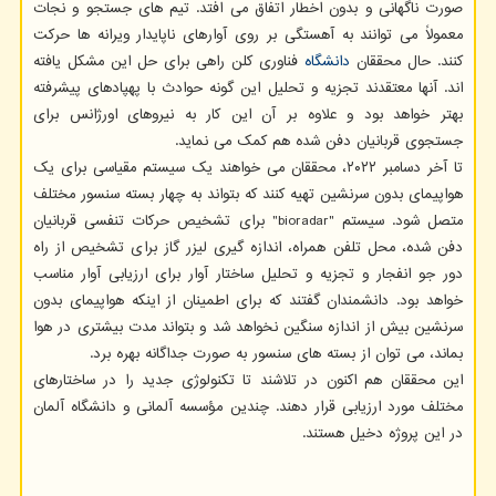
صورت ناگهانی و بدون اخطار اتفاق می افتد. تیم های جستجو و نجات
معمولاً می توانند به آهستگی بر روی آوارهای ناپایدار ویرانه ها حرکت
کنند. حال محققان
دانشگاه
فناوری کلن راهی برای حل این مشکل یافته
اند. آنها معتقدند تجزیه و تحلیل این گونه حوادث با پهپادهای پیشرفته
بهتر خواهد بود و علاوه بر آن این کار به نیروهای اورژانس برای
جستجوی قربانیان دفن شده هم کمک می نماید.
تا آخر دسامبر ۲۰۲۲، محققان می خواهند یک سیستم مقیاسی برای یک
هواپیمای بدون سرنشین تهیه کنند که بتواند به چهار بسته سنسور مختلف
متصل شود. سیستم "bioradar" برای تشخیص حرکات تنفسی قربانیان
دفن شده، محل تلفن همراه، اندازه گیری لیزر گاز برای تشخیص از راه
دور جو انفجار و تجزیه و تحلیل ساختار آوار برای ارزیابی آوار مناسب
خواهد بود. دانشمندان گفتند که برای اطمینان از اینکه هواپیمای بدون
سرنشین بیش از اندازه سنگین نخواهد شد و بتواند مدت بیشتری در هوا
بماند، می توان از بسته های سنسور به صورت جداگانه بهره برد.
این محققان هم اکنون در تلاشند تا تکنولوژی جدید را در ساختارهای
مختلف مورد ارزیابی قرار دهند. چندین مؤسسه آلمانی و دانشگاه آلمان
در این پروژه دخیل هستند.