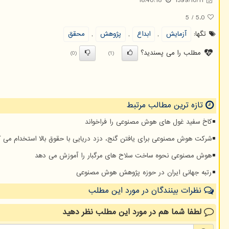
18:40:18
1399/10/11
5
/
5.0
تگها:
آزمایش
,
ابداع
,
پژوهش
,
محقق
مطلب را می پسندید؟
(0)
(1)
تازه ترین مطالب مرتبط
کاخ سفید غول های هوش مصنوعی را فراخواند
شرکت هوش مصنوعی برای یافتن گنج، دزد دریایی با حقوق بالا استخدام می ک
هوش مصنوعی نحوه ساخت سلاح های مرگبار را آموزش می دهد
رتبه جهانی ایران در حوزه پژوهش هوش مصنوعی
نظرات بینندگان در مورد این مطلب
لطفا شما هم
در مورد این مطلب
نظر دهید