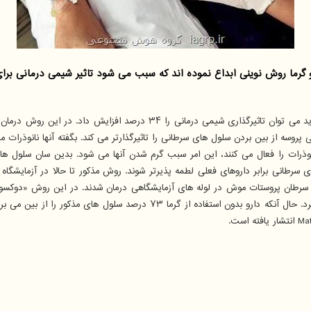
وش نوینی ابداع نموده اند که سبب می شود تاثیر شیمی درمانی برای از بین بردن 
به گزارش گروه هوش مصنوعی به نقل از دیلی میل، با بهره گیری از روشی جدید م
ی پروسه از بین بردن سلول های سرطانی را تاثیرگذارتر می کند. بگفته آنها نانوذرا
ذرات را فعال می کنند، این امر سبب گرم شدن آنها می شود. بدین سان سلول های
طانی برابر داروهای فعلی لطمه پذیرتر شوند. روش مذکور تا حالا در آزمایشگاه ان
طان پروستات موش در لوله های آزمایشگاهی درمان شدند. در این روش «دوکسورو