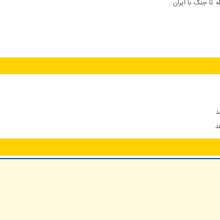
 تا جنگ با ایران
د
د