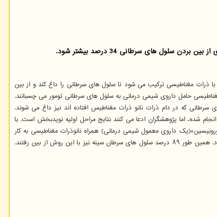
سلول های سرطانی 34 درصد بیشتر شود.
ی توان تاثیرگذاری شیمی درمانی را ۳۴ درصد افزایش داد. در این روش درمان با ذرات مغناطیسی ترکیب می شود تا سلول های سرطانی را داغ کند و از بین
ت مغناطیسی حامل داروی شیمی درمانی به سلول های سرطانی تومور می چسبانند.
 سرطانی که در دام ذرات نانو ذرات مغناطیس افتاده اند نیز داغ می شوند.
جام شده، اما پژوهشگران ادعا می کنند نتایج مراحل اولیه نویدبخش است. با
بیسین»(یک داروی معمول شیمی درمانی) همراه نانوذرات مغناطیسی به کار
گرفته شد. ترکیب گرما و این دارو ۹۸ درصد سلول های سرطان مغز را از بین برد. حال آنکه دارو بدون استفاده از گرما ۷۳ درصد سلول های مذکور را از بین می برد. همین طور ۸۹ درصد سلول های سرطان سینه نیز با این روش از بین رفتند.