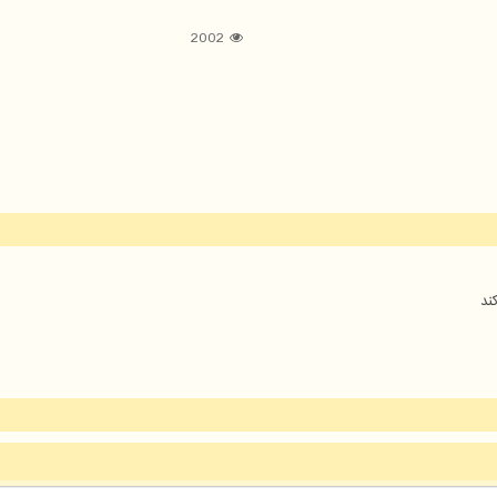
2002
ند