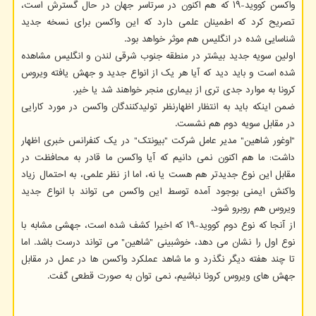
واکسن کووید-۱۹ که هم اکنون در سرتاسر جهان در حال گسترش است،
تصریح کرد که اطمینان علمی دارد که این واکسن برای نسخه جدید
شناسایی شده در انگلیس هم موثر خواهد بود.
اولین سویه جدید بیشتر در منطقه جنوب شرقی لندن و انگلیس مشاهده
شده است و باید دید که آیا هر یک از انواع جدید و جهش یافته ویروس
کرونا به موارد جدی تری از بیماری منجر خواهند شد یا خیر.
ضمن اینکه باید به انتظار اظهارنظر تولیدکنندگان واکسن در مورد کارایی
در مقابل سویه دوم هم نشست.
"اوغور شاهین" مدیر عامل شرکت "بیونتک" در یک کنفرانس خبری اظهار
داشت: ما هم اکنون نمی دانیم که آیا واکسن ما قادر به محافظت در
مقابل این نوع جدیدتر هم هست یا نه، اما از نظر علمی، به احتمال زیاد
واکنش ایمنی بوجود آمده توسط این واکسن می تواند با انواع جدید
ویروس هم روبرو شود.
از آنجا که نوع دوم کووید-۱۹ که اخیرا کشف شده است، جهشی مشابه با
نوع اول را نشان می دهد، خوشبینی "شاهین" می تواند درست باشد. اما
تا چند هفته دیگر نگذرد و ما شاهد عملکرد واکسن ها در عمل در مقابل
جهش های ویروس کرونا نباشیم، نمی توان به صورت قطعی گفت.