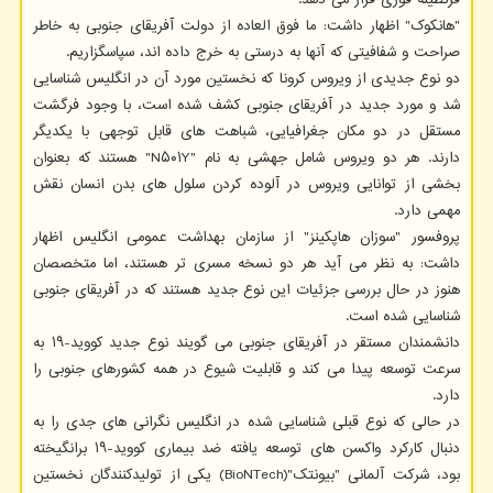
قرنطینه فوری قرار می دهد.
"هانکوک" اظهار داشت: ما فوق العاده از دولت آفریقای جنوبی به خاطر
صراحت و شفافیتی که آنها به درستی به خرج داده اند، سپاسگزاریم.
دو نوع جدیدی از ویروس کرونا که نخستین مورد آن در انگلیس شناسایی
شد و مورد جدید در آفریقای جنوبی کشف شده است، با وجود فرگشت
مستقل در دو مکان جغرافیایی، شباهت های قابل توجهی با یکدیگر
دارند. هر دو ویروس شامل جهشی به نام "N۵۰۱Y" هستند که بعنوان
بخشی از توانایی ویروس در آلوده کردن سلول های بدن انسان نقش
مهمی دارد.
پروفسور "سوزان هاپکینز" از سازمان بهداشت عمومی انگلیس اظهار
داشت: به نظر می آید هر دو نسخه مسری تر هستند، اما متخصصان
هنوز در حال بررسی جزئیات این نوع جدید هستند که در آفریقای جنوبی
شناسایی شده است.
دانشمندان مستقر در آفریقای جنوبی می گویند نوع جدید کووید-۱۹ به
سرعت توسعه پیدا می کند و قابلیت شیوع در همه کشورهای جنوبی را
دارد.
در حالی که نوع قبلی شناسایی شده در انگلیس نگرانی های جدی را به
دنبال کارکرد واکسن های توسعه یافته ضد بیماری کووید-۱۹ برانگیخته
بود، شرکت آلمانی "بیونتک"(BioNTech) یکی از تولیدکنندگان نخستین