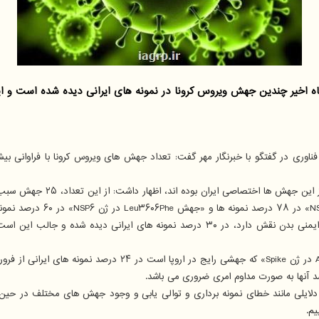
ظهار داشت: از این تعداد، ۲۵ جهش سبب تغییر در توالی پروتئین ها شده که نیازمند بررسی دقیق تر است.
م لبوبی اشاره کرد: جهش «Ser۳۳Arg» در پروتئین نوکلئوکپسید که در پاسخ ایمنی بدن نقش د
 آنها به صورت مداوم امری ضروری می باشد.
م.