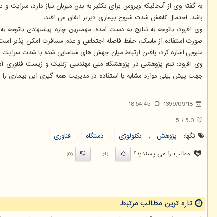
به گفته وی از آنجائیکه ویروس برای تکثیر به بدن میزبان نیاز دارد، سرایت و
باشد، احتمال کاهش شدت شیوع بیماری دیرتر اتفاق می افتد.
وی افزود: باتوجه به نتایج به دست آمده، مهمترین چاره پیشنهادی باتوجه
صورت استفاده از ماسک، حفظ فاصله اجتماعی و عدم مسافرت امکان پذیر است
ملبوبی اشاره کرد: یافتن ارتباط میان جهش های شناسایی شده با شدت سرایت و 
وی افزود: تیم پژوهشی در پژوهشگاه ملی مهندسی ژنتیک و زیست فناوری آم
جهت پیش بینی موارد مشابه یا استفاده در مدیریت همه گیری این بیماری را
18:54:45
1399/09/18
5
/
5.0
تگها:
پژوهش
,
تكنولوژی
,
دستگاه
,
فناوری
مطلب را می پسندید؟
(0)
(1)
تازه ترین مطالب مرتبط