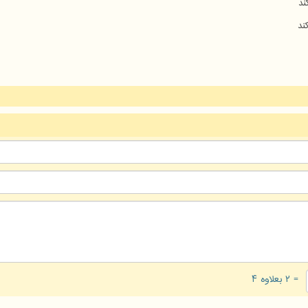
ند
ند
= ۲ بعلاوه ۴