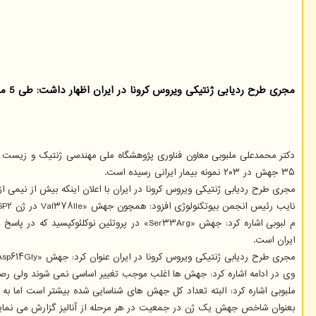
مجری طرح ردیابی ژنتیکی ویروس کرونا در ایران اظهار داشت: طی 5 ماه اخیر چندین جهش ویروس کرونا در نمونه های ایرانی دیده شده است و این جهش ها همیشه در حال افزایش هستند.
۳۵ جهش در ۲۰۳ نمونه بیمار ایرانی رسیده است.
مجری طرح ردیابی ژنتیکی ویروس کرونا در ایران با اعلان اینکه بیش از نیمی از این جهش ها اختصاصی ایران بوده اند، ا
نایب رئیس انجمن بیوتکنولوژی افزود: همچون جهش «Val۳۷۸Ile در ژن NSP۲» در ۷۸ درصد نمونه ها و «جهش Leu۳۶۰۶Phe در ژن NSP۶» در ۶۰ درصد نمونه ها دیده شده که یافته قابل توجهی هستند.
ایران است.
مجری طرح ردیابی ژنتیکی ویروس کرونا در ایران عنوان کرد: جهش «Asp۶۱۴Gly در ژن Spike» که جهشی رایج در اروپا است در ۲۴ درصد نمونه های ایرانی از فروردین ماه ۹۹ نیز گزارش شده است.
وی در ادامه اشاره کرد: جهش ها اغلب موجب تغییر اساسی نمی شوند ولی رصد
بعنوان شاخص جهش یک ژن در جمعیت در هر مرحله از آنالیز گزارش می نمایی