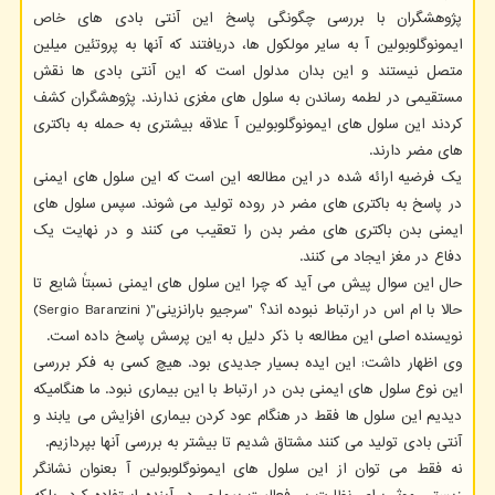
پژوهشگران با بررسی چگونگی پاسخ این آنتی بادی های خاص
ایمونوگلوبولین آ به سایر مولکول ها، دریافتند که آنها به پروتئین میلین
متصل نیستند و این بدان مدلول است که این آنتی بادی ها نقش
مستقیمی در لطمه رساندن به سلول های مغزی ندارند. پژوهشگران کشف
کردند این سلول های ایمونوگلوبولین آ علاقه بیشتری به حمله به باکتری
های مضر دارند.
یک فرضیه ارائه شده در این مطالعه این است که این سلول های ایمنی
در پاسخ به باکتری های مضر در روده تولید می شوند. سپس سلول های
ایمنی بدن باکتری های مضر بدن را تعقیب می کنند و در نهایت یک
دفاع در مغز ایجاد می کنند.
حال این سوال پیش می آید که چرا این سلول های ایمنی نسبتاً شایع تا
حالا با ام اس در ارتباط نبوده اند؟ "سرجیو بارانزینی"( Sergio Baranzini)
نویسنده اصلی این مطالعه با ذکر دلیل به این پرسش پاسخ داده است.
وی اظهار داشت: این ایده بسیار جدیدی بود. هیچ کسی به فکر بررسی
این نوع سلول های ایمنی بدن در ارتباط با این بیماری نبود. ما هنگامیکه
دیدیم این سلول ها فقط در هنگام عود کردن بیماری افزایش می یابند و
آنتی بادی تولید می کنند مشتاق شدیم تا بیشتر به بررسی آنها بپردازیم.
نه فقط می توان از این سلول های ایمونوگلوبولین آ بعنوان نشانگر