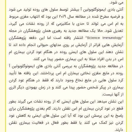
می شود.
آنتی بادی ایمونوگلوبولین آ بیشتر توسط سلول های روده تولید می شود
و فرضیه مطرح شده در مطالعه سال ۲۰۱۹ این بود که التهاب مغزی مربوط
به ام اس می تواند تا حدی با مکانیزمی که از روده نشات می گیرد،
تعدیل شود. حالا یک مطالعه جدید به رهبری همان پژوهشگران در مجله
"Science Immunology" انتشار یافته است اما این دفعه پژوهشگران
آزمایش هایی فراتر از آزمایش بر روی مدلهای حیوانی انجام داده اند تا
نشان دهند این سلول های ایمنی روده در هنگام عود کردن بیماری ام
اس در بدن افراد مبتلا به این بیماری حضور پیدا می کنند.
در مطالعه جدید پژوهشگران به بررسی آنتی بادی های ایمونوگلوبولین آ
روده در مایع مغزی نخاعی بیماران ام اس پرداختند. این یافته ها تأیید
کرد سلول هایی در مایع نخاع وجود دارند که فقط در هنگام عود کردن
بیماری در پیکر شخص حضور پیدا می کنند و در زمان بهبودی دیگر اثری
از آنها نیست.
این نشان میدهد این سلول های ایمنی که از روده نشات می گیرند بطور
قطع در عود کردن بیماری ام اس نقش دارند. گام بعدی پژوهشگران برای
پاسخ به این پرسش این بود که آیا این سلول های ایمنی به کاهش عود
کردن نیز کمک می کنند یا فقط بطور فعال در فعالیت بیماری نقش
دارند.