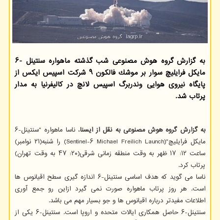
به گزارش گروه هوش مصنوعی شب گذشته ماهواره سنتینل -۶
مایكل فرایلیچ سوار بر موشك فالكون ۹ شركت اسپیس ایكس از
پایگاه نیروی هوایی وندربرگ اسپیس لانچ در كالیفرنیا به مدار
پرتاب شد.
به گزارش گروه هوش مصنوعی به نقل از ایسنا
، ناسا ماهواره "سنتینل-۶
مایکل فرایلیچ"(Sentinel-۶ Michael Freilich Launch) را شنبه(۲۱ نوامبر)
ساعت ۱۲: ۱۷ ظهر به وقت منطقه زمانی شرقی(۲۰: ۴۷ به وقت تهران)
پرتاب کرد.
ناسا می گوید که هدف اساسی سنتینل-۶ اندازه گیری سطح اقیانوس ها
است. هر روز پرتاب ماهواره صورت نمی گیرد ازاین رو جمع آوری
اطلاعات مفیدتر درباره اقیانوس ها و جو بسیار مهم می باشد.
سنتینل-۶ حاصل همکاری ایالات متحده و اروپا است. سنتینل-۶ یکی از