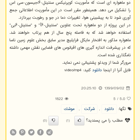
دو ماهواره ای است که مأموریت کوپرنیکس سنتینل-۶/جیسون-سی اس
را تشکیل می دهد. همینطور مقرر است در این مأموریت اطلاعاتی جمع
آوری شود تا به پیشبینی هوا، تغییرات دما در جو و رطوبت بپردازد.
در این پروژه از دو ماهواره تحت عناوین "سنتینل-۶آ" و "سنتینل-۶بی"
استفاده خواهد شد که به فاصله پنج سال از هم پرتاب خواهند شد.
ماهواره مذکور به افتخار مایکل فرایلیچ مدیر سابق بخش علوم زمین ناسا
که در پیشرفت اندازه گیری های اقیانوس های فضایی نقش مهمی داشته
نامگذاری شده است.
مرورگر شما از ویدئو پشتیبانی نمی نماید.
فایل آنرا از اینجا
دانلود
کنید: video/mp4
20:25:10
1399/09/02
1822
5
/
5.0
تگها:
دانلود
,
شركت
,
موشك
مطلب را می پسندید؟
(0)
(1)