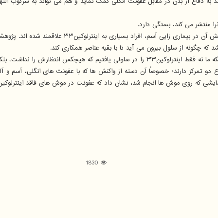
ش در این پژوهش نشان دادند که اﻳﻨﺘﺮﻟﻮﻛﻴﻦ۳۳ هم می تواند به دفاع از بدن در مقابل عفونت انگلی کمک نماید و 
لاقمند شده اند. پژوهشگران دیگر، آنرا در حوزه عفونت، مغز و رشد آن مورد بررسی قرار داده اند.
 ارائه دادیم که هیچکس نحوه تولید آنرا نمی دانست.
 انجام شد، نشان داد که عفونت در موش های فاقد اﻳﻨﺘﺮﻟﻮﻛﻴﻦ۳۳، بیش از موش های دارای آن باقی می ماند
1830