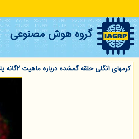
گروه هوش مصنوعی
كرمهای انگلی حلقه گمشده درباره ماهیت ۲گانه یك تنظیم كننده ایمنی كلیدی