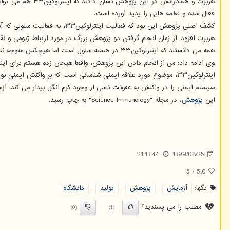
هربرت و همکاران
فعال شده و لطمه هایی را پدید آورده است.
کشف اصلی پژوهش این بود که فعالیت اﻳﻨﺘﺮﻟﻮﻛﻴﻦ۳۳، به فعالیت سلولی که آنرا منتشر می کند، بستگی دارد.
هربرت افزود: از زمان انجام گرفتن دو پژوهش بزرگ در مورد ارتباط ژنومی و نقش آن در بیماری زایی آسم، افراد بسیاری به اﻳﻨﺘﺮﻟﻮﻛﻴﻦ۳۳ ع
همه می دانستند که اﻳﻨﺘﺮﻟﻮﻛﻴﻦ۳۳ در هسته سلول است اما هیچکس متوجه نشد که چگونه از سلول بیرون می آید تا با بقیه عناصر همکاری کند.
وی ادامه داد: من از انجام دادن این پژوهش، واقعا هیجان زده هستم برای اینکه ما نه فقط اﻳﻨﺘﺮﻟﻮﻛﻴﻦ۳۳ را در سلولی یافتیم که هیچکس انتظارش را نداشت، بلکه مکانیسمی را
سیستم ایمنی را در واکنش به عفونت ناشی از وجود کرم انگل بیدار می کند. آزمایشی که روی موش ها
این
پژوهش
، در مجله "Science Immunology" به چاپ رسید.
21:13:44
1399/08/25
5
/
5.0
تگها:
آزمایش
,
پژوهش
,
تولید
,
دانشگاه
مطلب را می پسندید؟
(0)
(1)