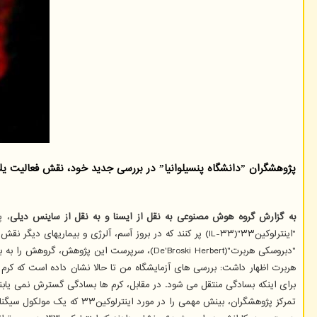
پژوهشگران ˮدانشگاه پنسیلوانیاˮ در بررسی جدید خود، نقش فعالیت یك مولكول را در بروز بیماریهای انگلی، آسم و آلرژی مورد بررسی قرار دادند.
به گزارش گروه هوش مصنوعی به نقل از ایسنا و به نقل از ساینس دیلی
"اﻳﻨﺘﺮﻟﻮﻛﻴﻦ۳۳"(IL-۳۳) پر کنند که در بروز آسم، آلرژی و بیماریهای دیگر نقش دارد.
"دبروسکی هربرت"(De'Broski Herbert)، سرپرست این پژوهش، گروهش را به بررسی کرم های انگلی و تعامل آنها با سیستم ایمنی میزبان ترغیب کرد.
هربرت اظهار داشت: بررسی های آزمایشگاه من تا حالا نشان داده است که کرم ه
برای اینکه بسادگی منتقل می شود. در مقابل، کرم ها بسادگی گسترش نمی یابند؛
تمرکز پژوهشگران، بینش مهمی را در مورد اﻳﻨﺘﺮﻟﻮﻛﻴﻦ۳۳ که یک مولکول سیگنال دهنده ایمنی است، ارائه داد که نه فقط در بروز عفونت های انگلی، بلکه در بیماریهای دیگری مانند آسم، اضافه وزن و اگزما موثر است.