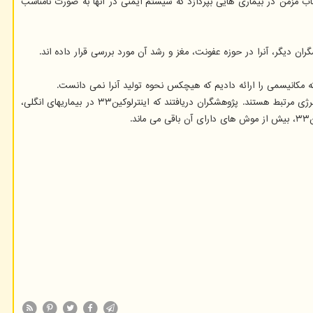
هم می تواند به سرکوب التهاب مزمن در بیماری هایی بپردازد که سیستم ایمنی در آنها به صورت نامناسب
اﻳﻨﺘﺮﻟﻮﻛﻴﻦ۳۳، موضوع مورد علاقه ایمنی شناسانی است که بر واکنش ایمنی نوع دو تمرکز دارند؛ خصوصاً آن دسته از واکنش ها که با عفونت های انگلی، آسم و آلرژی مرتبط هستند. پژوهشگران دریافتند که اﻳﻨﺘﺮﻟﻮﻛﻴﻦ۳۳ در بیماریهای انگلی،
.