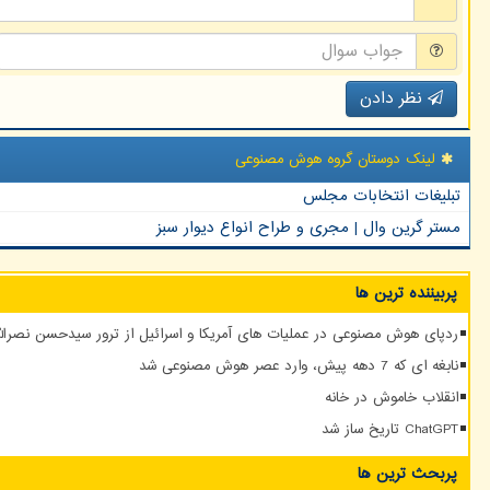
نظر دادن
لینک دوستان گروه هوش مصنوعی
تبلیغات انتخابات مجلس
مستر گرین وال | مجری و طراح انواع دیوار سبز
پربیننده ترین ها
ردپای هوش مصنوعی در عملیات های آمریکا و اسرائیل از ترور سیدحسن نصرالله
نابغه ای که 7 دهه پیش، وارد عصر هوش مصنوعی شد
انقلاب خاموش در خانه
ChatGPT تاریخ ساز شد
پربحث ترین ها