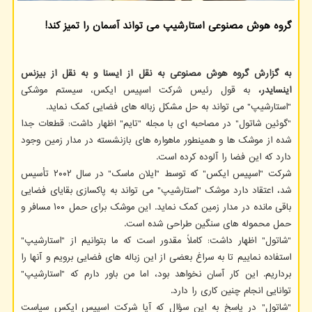
گروه هوش مصنوعی استارشیپ می تواند آسمان را تمیز كند!
به گزارش گروه هوش مصنوعی به نقل از ایسنا و به نقل از بیزنس
اینسایدر،
به قول رئیس شرکت اسپیس ایکس، سیستم موشکی
"استارشیپ" می تواند به حل مشکل زباله های فضایی کمک نماید.
"گوئین شاتول" در مصاحبه ای با مجله "تایم" اظهار داشت: قطعات جدا
شده از موشک ها و همینطور ماهواره های بازنشسته در مدار زمین وجود
دارد که این فضا را آلوده کرده است.
شرکت "اسپیس ایکس" که توسط "ایلان ماسک" در سال ۲۰۰۲ تأسیس
شد، اعتقاد دارد موشک "استارشیپ" می تواند به پاکسازی بقایای فضایی
باقی مانده در مدار زمین کمک نماید. این موشک برای حمل ۱۰۰ مسافر و
حمل محموله های سنگین طراحی شده است.
"شاتول" اظهار داشت: کاملاً مقدور است که ما بتوانیم از "استارشیپ"
استفاده نماییم تا به سراغ بعضی از این زباله های فضایی برویم و آنها را
برداریم. این کار آسان نخواهد بود، اما من باور دارم که "استارشیپ"
توانایی انجام چنین کاری را دارد.
"شاتول" در پاسخ به این سؤال که آیا شرکت اسپیس ایکس سیاست