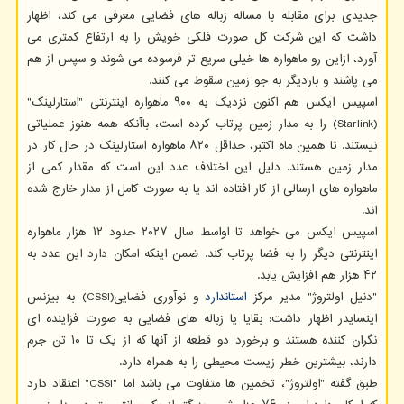
جدیدی برای مقابله با مساله زباله های فضایی معرفی می کند، اظهار
داشت که این شرکت کل صورت فلکی خویش را به ارتفاع کمتری می
آورد، ازاین رو ماهواره ها خیلی سریع تر فرسوده می شوند و سپس از هم
می پاشند و باردیگر به جو زمین سقوط می کنند.
اسپیس ایکس هم اکنون نزدیک به ۹۰۰ ماهواره اینترنتی "استارلینک"
(Starlink) را به مدار زمین پرتاب کرده است، باآنکه همه هنوز عملیاتی
نیستند. تا همین ماه اکتبر، حداقل ۸۲۰ ماهواره استارلینک در حال کار در
مدار زمین هستند. دلیل این اختلاف عدد این است که مقدار کمی از
ماهواره های ارسالی از کار افتاده اند یا به صورت کامل از مدار خارج شده
اند.
اسپیس ایکس می خواهد تا اواسط سال ۲۰۲۷ حدود ۱۲ هزار ماهواره
اینترنتی دیگر را به فضا پرتاب کند. ضمن اینکه امکان دارد این عدد به
۴۲ هزار هم افزایش یابد.
"دنیل اولتروژ" مدیر مرکز
استاندارد
و نوآوری فضایی(CSSI) به بیزنس
اینسایدر اظهار داشت: بقایا یا زباله های فضایی به صورت فزاینده ای
نگران کننده هستند و برخورد دو قطعه از آنها که از یک تا ۱۰ تن جرم
دارند، بیشترین خطر زیست محیطی را به همراه دارد.
طبق گفته "اولتروژ"، تخمین ها متفاوت می باشد اما "CSSI" اعتقاد دارد