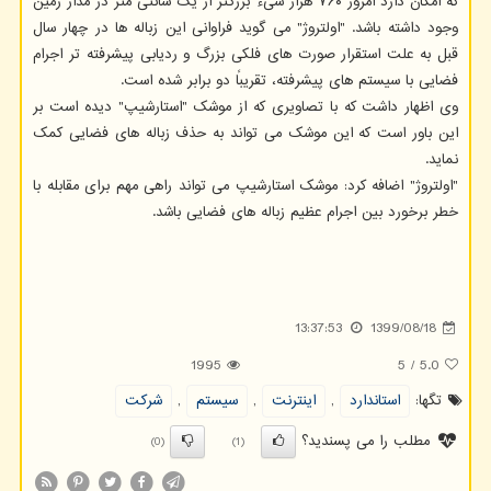
که امکان دارد امروز ۷۶۰ هزار شیء بزرگتر از یک سانتی متر در مدار زمین
وجود داشته باشد. "اولتروژ" می گوید فراوانی این زباله ها در چهار سال
قبل به علت استقرار صورت های فلکی بزرگ و ردیابی پیشرفته تر اجرام
فضایی با سیستم های پیشرفته، تقریباً دو برابر شده است.
وی اظهار داشت که با تصاویری که از موشک "استارشیپ" دیده است بر
این باور است که این موشک می تواند به حذف زباله های فضایی کمک
نماید.
"اولتروژ" اضافه کرد: موشک استارشیپ می تواند راهی مهم برای مقابله با
خطر برخورد بین اجرام عظیم زباله های فضایی باشد.
13:37:53
1399/08/18
1995
5
/
5.0
تگها:
استاندارد
,
اینترنت
,
سیستم
,
شركت
مطلب را می پسندید؟
(0)
(1)