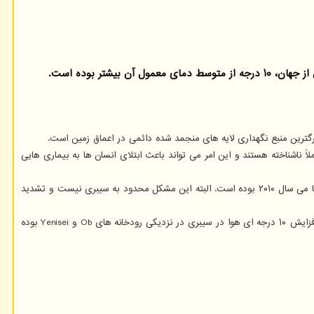
ر بوده است.
گترین منبع نگهداری لایه های منجمد شده دائمی در اعماق زمین است.
 ناشناخته هستند و این امر می تواند باعث ابتلای انسان ها به بیماری هایی
بر اساس تحقیقات اتحادیه اروپا، دمای سیبری در ماه می سال ۲۰۲۰ حدود ۰.۶۳ درجه سانتیگراد گرم تر از متوسط دمای این منطقه طی بازه زمانی می سال ۱۹۸۱ تا می سال ۲۰۱۰ بوده است. البته این مشکل محدود به سیبری نیست و تشدید
شدت گرمایش سیبری به خصوص در غرب این منطقه محسوس تر بوده و این شرایط غیرعادی از ماه ژانویه شروع شده و به صورت مداوم ادامه یافته است. کانون افزایش ۱۰ درجه ای هوا در سیبری در نزدیکی رودخانه های Ob و Yenisei بوده