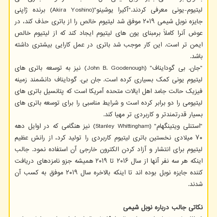
لیتیوم-یونی معرفی کردند."آکیرا یوشینو"(Akira Yoshino) برنده ژاپنی
جایزه نوبل شیمی ۲۰۱۹ موفق شد لیتیوم خالص را از باتری حذف کند، در
عوض آنرا کاملاً برمبنای یون های لیتیوم ایجاد کند که از لیتیوم خالص
ایمن تر است. این کار موجب شد باتری در عمل کارایی بیشتری داشته
باشد.
"جان. بی گودایناف" (John B. Goodenough) نیز به توسعه باتری های
لیتیوم یونی کمک بسیاری کرده است. جان بی. گودایناف دانشمند زمینه
فیزیک حالت جامد اهل ایالات متحده آمریکا است که پتانسیل باتری های
لیتیومی را دو برابر کرده است و شرایط مناسبی را برای توسعه باتری های
بسیار قدرتمندتر و کاربردی تر مهیا کند.
"استنلی ویتینگهام" (Stanley Whittingham) نیز هنگامی که در اوایل دهه
۷۰ میلادی نخستین باتری لیتیوم کاربردی را تولید کرد، از رانش عظیم
لیتیوم برای انتشار و آزاد کردن الکترون خارجی آن استفاده نمود. جالب
اینکه هر سه نفر آنها از سال ۲۰۱۶ تا ۲۰۱۹ همیشه جزو نامزدهای دریافت
کننده جایزه نوبل بوده اند تا اینکه بالاخره سال ۲۰۱۹ موفق به کسب آن
شدند.
نکاتی جالب درباره نوبل شیمی