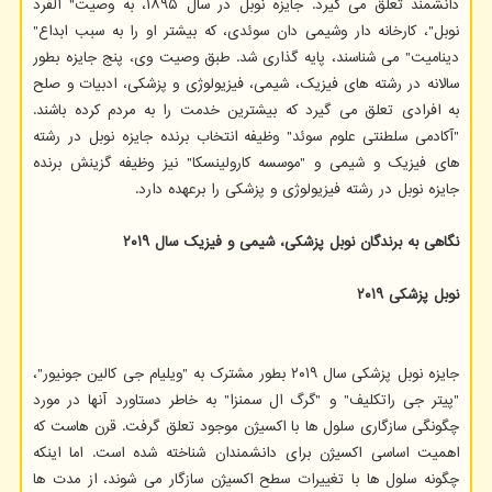
دانشمند تعلق می گیرد. جایزه نوبل در سال ۱۸۹۵، به وصیت" آلفرد
نوبل"، کارخانه دار وشیمی دان سوئدی، که بیشتر او را به سبب ابداع"
دینامیت" می شناسند، پایه گذاری شد. طبق وصیت وی، پنج جایزه بطور
سالانه در رشته های فیزیک، شیمی، فیزیولوژی و پزشکی، ادبیات و صلح
به افرادی تعلق می گیرد که بیشترین خدمت را به مردم کرده باشند.
"آکادمی سلطنتی علوم سوئد" وظیفه انتخاب برنده جایزه نوبل در رشته
های فیزیک و شیمی و "موسسه کارولینسکا" نیز وظیفه گزینش برنده
جایزه نوبل در رشته فیزیولوژی و پزشکی را برعهده دارد.
نگاهی به برندگان نوبل پزشکی، شیمی و فیزیک سال ۲۰۱۹
نوبل پزشکی ۲۰۱۹
جایزه نوبل پزشکی سال ۲۰۱۹ بطور مشترک به "ویلیام جی کالین جونیور"،
"پیتر جی راتکلیف" و "گرگ ال سمنزا" به خاطر دستاورد آنها در مورد
چگونگی سازگاری سلول ها با اکسیژن موجود تعلق گرفت. قرن هاست که
اهمیت اساسی اکسیژن برای دانشمندان شناخته شده است. اما اینکه
چگونه سلول ها با تغییرات سطح اکسیژن سازگار می شوند، از مدت ها