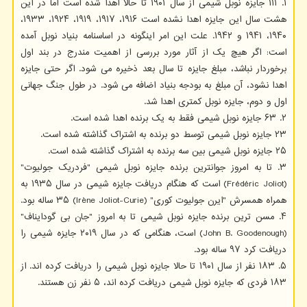
۱. ۱۱۱ جایزه نوبل شیمی از سال ۱۹۰۱ تا حالا اهدا شده است اما در این
هشت سال این جایزه اهدا نشده است ۱۹۱۶، ۱۹۱۷، ۱۹۱۹، ۱۹۲۴، ۱۹۳۳،
۱۹۴۰، ۱۹۴۱ و ۱۹۴۲. علت این امر اینگونه در اساسنامه بنیاد نوبل آمده
است: اگر هیچ یک از آثار مورد بررسی از اهمیت مندرج در بند اول
برخوردار نباشد، مبلغ جایزه تا سال بعد ذخیره می شود. اگر حتی جایزه
اهدا نشود، آن مبلغ به بودجه بنیاد اضافه می شود. در طول جنگ جهانی
اول و دوم، جایزه نوبل کمتری اهدا شد.
۲. ۶۳ جایزه نوبل شیمی فقط به یک برنده اهدا شده است.
۲۳ جایزه نوبل شیمی توسط دو برنده به اشتراک گذاشته شده است.
۲۵ جایزه نوبل شیمی بین سه برنده به اشتراک گذاشته شده است.
۳. تا به امروز جوانترین برنده جایزه نوبل شیمی "فردریک جولیوت"
(Frédéric Joliot) است که هنگام دریافت جایزه شیمی در سال ۱۹۳۵ به
همراه همسرش "ایرن جولیوت کوری" (Irène Joliot-Curie) ۳۵ ساله بود.
۴. مسن ترین برنده جایزه نوبل شیمی تا به امروز "جان بی گودایناف"
(John B. Goodenough) است، هنگامی که در سال ۲۰۱۹ جایزه شیمی را
دریافت کرد ۹۷ ساله بود.
۵. ۱۸۳ نفر از سال ۱۹۰۱ تا حالا جایزه نوبل شیمی را دریافت کرده اند. از
۱۸۳ فردی که جایزه نوبل شیمی دریافت کرده اند، ۵ نفر زن هستند.