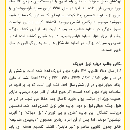
کهکشان محل سکونت ما یعنی راه شیری را در جستجوی جهانی ناشناخته
مورد بررسی قرار داده اند. آنها در سال ۱۹۹۵ اولین سیاره فراخورشیدی را
بیرون از منظومه شمسی پیدا کردند. سیاره ای که به دور یک ستاره شبیه
خورشید موسوم به پگاسی ۵۱ می چرخید. اکتشاف کولوز و مایور توانست
تحول بزرگی در ستاره شناسی به وجود آورد. بعد از این کشف بزرگ،
بیش از چهار هزار سیاره فراخورشیدی در راه شیری کشف شده اند و
همچنان، سیارات بزرگی در اندازه ها، شکل ها و مدارهای گوناگون در حال
ظهور هستند.
نکاتی جالب درباره نوبل فیزیک
۱. از سال ۱۹۰۱ تاکنون، ۱۱۳ جایزه نوبل فیزیک اهدا شده است و شش بار
در سال های ۱۹۱۶، ۱۹۳۱، ۱۹۳۴، ۱۹۴۰، ۱۹۴۱ و ۱۹۴۲ اعطا نشد اما دلیل
اینکه جوایز نوبل در آن شش سال اعطا نشد این است که بنا بر آنچه در
اساسنامه بنیاد نوبل آمده است: اگر هیچ کدام از آثار مورد بررسی، دارای
اهمیت ویژه ای نباشد، پول جایزه تا سال بعد حفظ می شود. در کل در
طول جنگ جهانی اول و دوم، جایزه های نوبل کمتری اهدا شد. نخستین
دریافت کنندگان این جایزه "ماری و پیر کوری"، "پل دیراک" و" آلبرت
انیشتین" بودند، اما پس از آن افراد زیادی همچون "دیمیتری مندلیف"
خالق جدول تناوبی عناصر و "لیز مایتنر"، کاشف تقسیم هسته ای باید