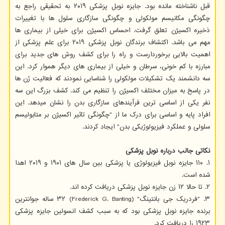
قبل ناشناخته مانده بود. جایزه نوبل پزشکی ۲۰۱۹ به تحقیقی راجع به
چگونگی مکانیسم مولکولی و چگونگی سازگاری سلول ها با تغییرات
ذخیره اکسیژن تعلق گرفت. احساس اکسیژن برای خیلی از بیماری ها
مهم می باشد. اکتشاف برندگان نوبل پزشکی ۲۰۱۹ برای علم پزشکی از
اهمیت بالایی برخوردارست و راه را برای کشف روش های جدید برای
مبارزه با کم خونی، سرطان و خیلی از بیماری های دیگر هموار کرد. این
سه دانشمند یک تشکیلات مولکولی را شناسایی نمودند که فعالیت ژن ها
در پاسخ به میزان مختلف اکسیژن را تنظیم می کند. کشف بزرگ این سه
نفر یکی از اساسی ترین فرآیندهای سازگاری بدن را نشان میدهد. این
افراد پایه و اساسی برای درک ما از "چگونگی تاثیر اکسیژن بر متابولیسم
سلولی و عملکرد فیزیولوژیکی بدن" ایجاد کردند.
نکاتی جالب درباره نوبل پزشکی
۱. ۱۱۰ جایزه نوبل فیزیولوژی یا پزشکی بین سال های ۱۹۰۱ و ۲۰۱۹ اهدا
شده است.
۲. تا حالا ۱۲ زن جایزه نوبل پزشکی دریافت کرده اند.
۳. "فردریک جی بانتینگ" (Frederick G. Banting) ۳۲ ساله جوانترین
برنده جایزه نوبل پزشکی بود که به سبب کشف انسولین جایزه پزشکی
۱۹۲۳ را دریافت کرد.