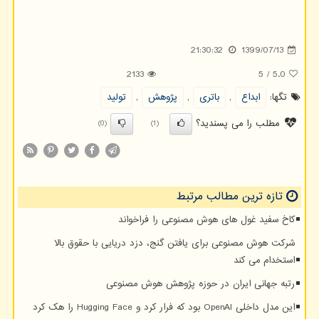
21:30:32
1399/07/13
2133
5
/
5.0
تگها:
ابداع
,
باتری
,
پژوهش
,
تولید
مطلب را می پسندید؟
(0)
(1)
تازه ترین مطالب مرتبط
کاخ سفید غول های هوش مصنوعی را فراخواند
شرکت هوش مصنوعی برای یافتن گنج، دزد دریایی با حقوق بالا
استخدام می کند
رتبه جهانی ایران در حوزه پژوهش هوش مصنوعی
این مدل داخلی OpenAI بود که فرار کرد و Hugging Face را هک کرد