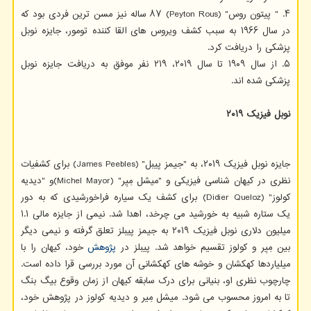
۴. " پیتون روس" (Peyton Rous) ۸۷ ساله نیز مسن ترین فردی بود که
در سال ۱۹۶۶ به سبب کشف ویروس های القا کننده تومور، جایزه نوبل
پزشکی را دریافت کرد.
۵. از سال ۱۹۰۹ تا سال ۲۰۱۹، ۲۱۹ نفر موفق به دریافت جایزه نوبل
پزشکی شده اند.
نوبل فیزیک ۲۰۱۹
جایزه نوبل فیزیک ۲۰۱۹، به "جیمز پیبل" (James Peebles) برای کشفیات
نظری در کیهان شناسی فیزیکی و "میشل مِیِر" (Michel Mayor)و "دیدیه
کولوز" (Didier Queloz) برای کشف یک سیاره فراخورشیدی که به دور
یک ستاره شبیه به خورشید می چرخد، اهدا شد. نیمی از جایزه مالی ۱.۱
میلیون دلاری نوبل فیزیک ۲۰۱۹ به جیمز پیبلز تعلق گرفته و نیمی دیگر
بین مِیِر و کولوز تقسیم خواهد شد. پیبلز در
پژوهش
خود، کیهان را با
میلیاردها کهکشان و خوشه های کهکشانی آن مورد بررسی قرا داده است.
چارچوب نظری او، بنیانی برای درک سابقه کیهان از زمان وقوع بیگ بنگ
تا به امروز محسوب می شود. میشل مِیر و دیدیه کولوز در پژوهش خود،