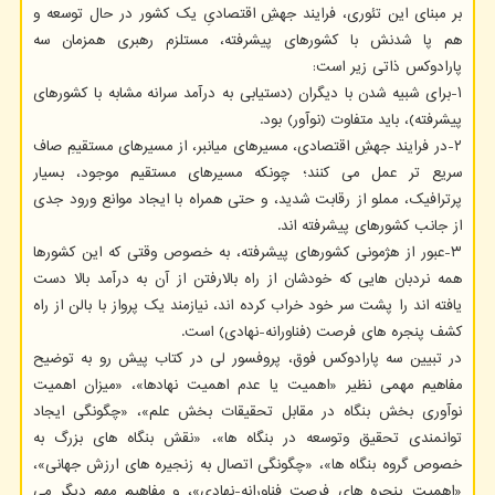
بر مبنای این تئوری، فرایند جهشِ اقتصادیِ یک کشور در حال توسعه و
هم پا شدنش با کشورهای پیشرفته، مستلزم رهبری همزمان سه
پارادوکس ذاتی زیر است:
۱-برای شبیه شدن با دیگران (دستیابی به درآمد سرانه مشابه با کشورهای
پیشرفته)، باید متفاوت (نوآور) بود.
۲-در فرایند جهشِ اقتصادی، مسیرهای میانبر، از مسیرهای مستقیمِ صاف
سریع تر عمل می کنند؛ چونکه مسیرهای مستقیم موجود، بسیار
پرترافیک، مملو از رقابت شدید، و حتی همراه با ایجاد موانع ورود جدی
از جانب کشورهای پیشرفته اند.
۳-عبور از هژمونی کشورهای پیشرفته، به خصوص وقتی که این کشورها
همه نردبان هایی که خودشان از راه بالارفتن از آن به درآمد بالا دست
یافته اند را پشت سر خود خراب کرده اند، نیازمند یک پرواز با بالن از راه
کشف پنجره های فرصت (فناورانه-نهادی) است.
در تبیین سه پارادوکس فوق، پروفسور لی در کتاب پیش رو به توضیح
مفاهیم مهمی نظیر «اهمیت یا عدم اهمیت نهادها»، «میزان اهمیت
نوآوری بخش بنگاه در مقابل تحقیقات بخش علم»، «چگونگی ایجاد
توانمندی تحقیق وتوسعه در بنگاه ها»، «نقش بنگاه های بزرگ به
خصوص گروه بنگاه ها»، «چگونگی اتصال به زنجیره های ارزش جهانی»،
«اهمیت پنجره های فرصت فناورانه-نهادی»، و مفاهیم مهم دیگر می