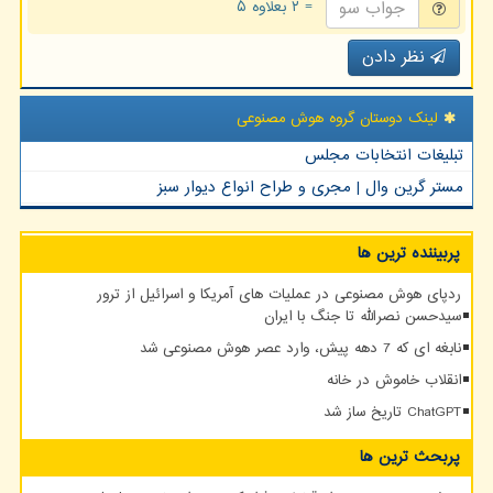
= ۲ بعلاوه ۵
نظر دادن
لینک دوستان گروه هوش مصنوعی
تبلیغات انتخابات مجلس
مستر گرین وال | مجری و طراح انواع دیوار سبز
پربیننده ترین ها
ردپای هوش مصنوعی در عملیات های آمریکا و اسرائیل از ترور
سیدحسن نصرالله تا جنگ با ایران
نابغه ای که 7 دهه پیش، وارد عصر هوش مصنوعی شد
انقلاب خاموش در خانه
ChatGPT تاریخ ساز شد
پربحث ترین ها