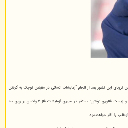
 کرونای این کشور بعد از انجام آزمایشات انسانی در مقیاس کوچک به گرفتن
دومین واکسن روس ها برای "کووید-۱۹" توسط مرکز تحقیقات ویروس شناسی و زیست فناوری "وکتور"(Vector) ساخته شده است. هفته گذشته مرکز ویروس شناسی و زیست فناوری "وکتور" مستقر در سیبری آزمایشات فاز ۲ واکسن بر روی ۱۰۰