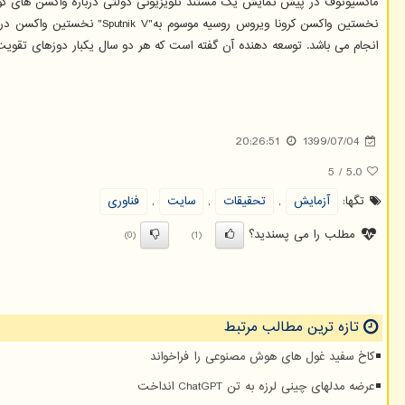
ماکسیوتوف در پیش نمایش یک مستند تلویزیونی دولتی درباره واکسن های کووید-۱۹ که روز پنجشنبه انتشار یافت، اظهار داشت: بعد از چرخه واکسیناسیون، انجام مجدد واکسیناسیون بعدی هر سه سال نیا
انجام می باشد. توسعه دهنده آن گفته است که هر دو سال یکبار دوزهای تقویت کننده برای "Sputnik V
20:26:51
1399/07/04
5
/
5.0
تگها:
آزمایش
,
تحقیقات
,
سایت
,
فناوری
مطلب را می پسندید؟
(0)
(1)
تازه ترین مطالب مرتبط
کاخ سفید غول های هوش مصنوعی را فراخواند
عرضه مدلهای چینی لرزه به تن ChatGPT انداخت