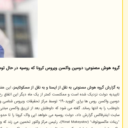
گروه هوش مصنوعی: دومین واكسن ویروس كرونا كه روسیه در حال توسع
به گزارش گروه هوش مصنوعی به نقل از ایسنا و به نقل از مسکوتایمز،
این هفت
تاییدیه دولت نزدیک شده است و ممکنست کمتر از یک ماه دیگر این اتفاق رخ
داوطلب را به انتها رساند. گفته می شود که داوطلبان بعد از تزریق واکسن مبتنی بر پپتید به نام "اپی واک
سایت اینترفاکس گزارش داد، دولت روسیه می خواهد اپی واک کرونا را تا حدود ۱۵ اکتبر تأیید کند؛ بعد از آن نیز مرکز وکتور آزمایشات گسترده ای بر روی ۵ هزار داوطلب را آغاز خواهدن
"رینات ماکسیوتوف" (Rinat Maksyutov)، رئیس مرکز وکتور تخمین می زند که واکسن"اپی واک کرونا" هر سه سال به دوزهای تقویت کننده نیاز خواهد شد.