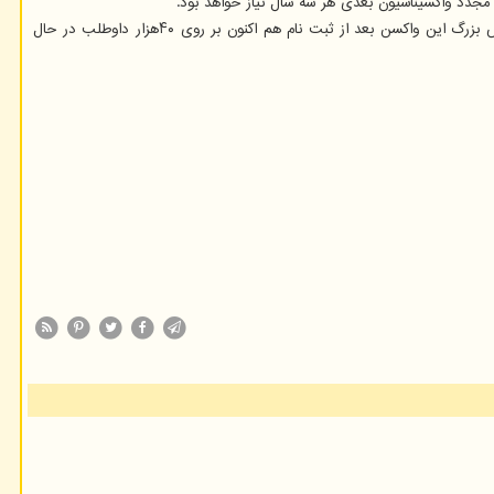
نخستین واکسن کرونا ویروس روسیه موسوم به"Sputnik V" نخستین واکسن در جهان بود که ماه گذشته تاییدیه دولت روسیه را دریافت کرد و آزمایش های مقیاس بزرگ این واکسن بعد از ثبت نام هم اکنون بر روی ۴۰هزار داوطلب در حال