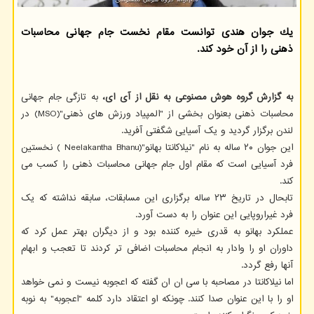
یك جوان هندی توانست مقام نخست جام جهانی محاسبات
ذهنی را از آن خود كند.
به گزارش گروه هوش مصنوعی به نقل از آی ای،
به تازگی جام جهانی
محاسبات ذهنی بعنوان بخشی از "المپیاد ورزش های ذهنی"(MSO) در
لندن برگزار گردید و یک آسیایی شگفتی آفرید.
این جوان ۲۰ ساله به نام "نیلاکانتا بهانو"(Neelakantha Bhanu ) نخستین
فرد آسیایی است که مقام اول جام جهانی محاسبات ذهنی را کسب می
کند.
تابحال در تاریخ ۲۳ ساله برگزاری این مسابقات، سابقه نداشته که یک
فرد غیراروپایی این عنوان را به دست آورد.
عملکرد بهانو به قدری خیره کننده بود و از دیگران بهتر عمل کرد که
داوران او را وادار به انجام محاسبات اضافی تر کردند تا تعجب و ابهام
آنها رفع گردد.
اما نیلاکانتا در مصاحبه با سی ان ان گفته که اعجوبه نیست و نمی خواهد
او را با این عنوان صدا کنند. چونکه او اعتقاد دارد کلمه "اعجوبه" به نوبه