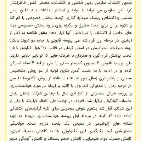
معاون اکتشاف سازمان زمین شناسی و اکتشافات معدنی کشور خاطرنشان
کرد: این سازمان می تواند با تولید و انتشار اطلاعات پایه دقیق زمین
شناسی و اکتشافی ریسک سرمایه گذاری توسط بخش خصوصی را کم کند
و علاوه بر آن برای ایجاد مشوق و انگیزه برای ورود بخش خصوصی پهنه
های حاصل از اکتشاف را در اختیار آنها قرار دهد.
بطور خلاصه
به نقل از
ایشان، در مرحله اول قرار شد طی پروسه قانونی با اجاره دو فروند بالگرد
پهنه جیرفت- بحرآسمان در استان کرمان در قالب ۱۲۰ هزار کیلومتر خطی
تحت پوشش قرار گیرد و همزمان با شرکت هایی که توانایی بالایی دارند،
طی پروسه قانونی ۲ میلیون کیلومتر خطی را طی برنامه ۴ ساله اجرائی
کرده و در ادامه با به دست آمدن نتایج اولیه از دو روش مغناطیس
سنجی و رادیومتری (سال دوم به بعد) استفاده از روش الکترومغناطیسی
در عرصه زمان را عملیاتی کند. وی با تاکید بر اینکه در مورد هوشمندسازی
و پروسه هوش مصنوعی از آغاز این سال با چندین شرکت دانش بنیان
جلسات گوناگونی برگزار شد، افزود: در نهایت طی انعقاد قرارداد با یکی از
این شرکتها قرار شد پلتفرم هوش مصنوعی برای کلیه فرآیندهای اکتشافی
آماده شود که البته در مرحله اول پروسه هوشمندسازی مربوط به تهیه
نقشه های ژئوشیمی در مقیاس یک پنجاه هزارم است. مولابیگی
خاطرنشان کرد: بکارگیری این تکنولوژی ها به کاهش مصرف انرژی،
کاهش مصرف مواد شیمیایی، کاهش حجم پسماند و کاهش آلودگی منجر