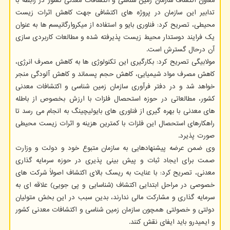
معاون اکتشاف سازمان زمین شناسی و اکتشافات معدنی کشور در رابطه با
تدابیر این سازمان در پروژه های اکتشافی جهت کاهش اثرات زیست
محیطی، تصریح کرد: فناوری بایو و استفاده از میکروارگانیسم ها به عنوان
یک فرایند دوستدار محیط زیست پذیرفته شده و مطالعات کاربردی سازی
آن درحال گسترش است.
مولابیگی تصریح کرد: بکارگیری این تکنولوژی ها به کاهش مصرف انرژی،
کاهش مصرف مواد شیمیایی، کاهش حجم پسماند و کاهش آلودگی منجر
خواهد شد و در دفتر فرآوری سازمان زمین شناسی و اکتشافات معدنی
کشور، مطالعاتی در حوزه استحصال فلزات با ارزش بخصوص از باطله
های معدنی با بهره گیری از فناوری های بایولیچینگ به انجام می رسد تا
راهکارهای استحصال این فلزات با کمترین هزینه و اثرات زیست محیطی
صورت پذیرد.
وی ضمن عرضه پیشنهادهایی به سازمان متبوع خود و دولت و وزارت
صمت برای ایجاد ثبات و پیش بینی پذیری در حوزه سرمایه گذاری
معدنی، تصریح کرد: با عنایت به ریسک بالای اکتشاف اصولاً شرکت های
خصوصی در مراحل ابتدایی اکتشاف (شناسایی و پی جویی) علاقه ای به
سرمایه گذاری و مشارکت مالی ندارند، بدین سبب در این بخش متولیان
دولتی و خصولتی همچون سازمان زمین شناسی و اکتشافات معدنی کشور
و ایمیدرو باید ایفای نقش کنند.