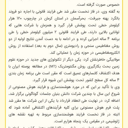
خصوص صورت گرفته است.
به گفته وی، در فاز نخست مقرر شد طی فرایند قانونی با اجاره دو فروند
بالگرد پهنه جیرفت- بحرآسمان در استان کرمان در چارچوب ۱۲۰ هزار
کیلومتر خطی تحت پوشش قرار گیرد و همزمان با شرکت هایی که
توانایی بالایی دارند، طی فرایند قانونی ۲ میلیون کیلومتر خطی را طی
برنامه ۴ ساله اجرایی کرده و در ادامه با به دست آمدن نتایج اولیه از دو
روش مغناطیس سنجی و رادیومتری (سال دوم به بعد) استفاده از روش
الکترومغناطیسی در حوزه زمان را عملیاتی کند.
مولابیگی خاطرنشان کرد: یکی دیگر از تکنولوژی های جدید در حوزه علوم
زمین بحث بکارگیری روش مگنتومتریک (MT) در مطالعه پوسته ایران با
هدف اکتشاف کانسارهای عمیق است که مقرر است طی برنامه زمان بندی
۴ ساله کل سطح کشور تحت پوشش این شیوه قرار گیرد.
وی با تأکید بر این که در مورد هوشمندسازی و فرایند هوش مصنوعی از
شروع این سال با چندین شرکت دانش بنیان جلسات گوناگونی برگزار شد،
اضافه کرد: در نهایت طی انعقاد قرارداد با یکی از این شرکت ها مقرر شد
پلت فرم هوش مصنوعی برای کلیه فرآیندهای اکتشافی آماده شود که
البته در فاز نخست فرایند هوشمندسازی مربوط به تهیه نقشه های
ژئوشیمی در مقیاس یک پنجاه هزارم است.