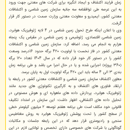
زمان فرایند اکتشاف و ایجاد انگیزه برای شرکت های معدنی جهت ورود
به این عرصه طی توافقنامه سه جانبه سازمان زمین شناسی و اکتشافات
معدنی کشور، ایمیدرو و معاونت معدنی وزارت صمت در دستور کار قرار
گرفت.
وی با اعلان اینکه طرح تحول زمین شناسی در ۴ لایه ژئوفیزیک هوابرد،
زمین شناسی اقتصادی، ژئوشیمی و زمین شناسی در مقیاس یک پنجاه
هزارم به انجام می رسد، اضافه کرد: سازمان زمین شناسی و اکتشافات
معدنی کشور در فاز نخست با اولویت ۴۲۰ برگه حدود ۱۶درصد وسعت
کشور را در دستور کار خود قرار داده که در سال ۱۴۰۴ تعداد ۱۲۰ برگه
(۳۶۰ پروژه) اجرایی شده و یا در حال اجرا می باشد و طی برنامه زمان
بندی ۳ الی ۴ ساله باید این ۴۲۰ برگه اولویت اول به پایان برسد.
معاون اکتشاف سازمان زمین شناسی و اکتشافات معدنی کشور در رابطه با
ارتقاء فناوری های اکتشاف و به کارگیری تکنولوژی های جدید مانند
ژئوفیزیک هوابرد، پردازش داده های ماهواره ای و هوش مصنوعی در
تحلیل داده های اکتشافی، اظهار داشت: این سازمان در امتداد تکلیف
قانونی خود مکلف است طی برنامه هفتم توسعه ۲ میلیون کیلومتر خطی
از سطح کشور را تحت پوشش ژئوفیزیک هوابرد به روش مغناطیس
سنجی و رادیومتری قرار دهد که در این رابطه جلسات و مکاتبات
گوناگونی با شرکت های خصوصی دارای تخصص و توانایی لازم در این