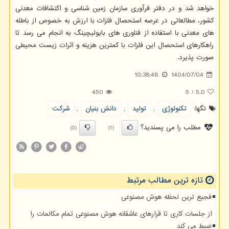
خواهد شد و در دفتر فرآوری سازمان زمین شناسی و اکتشافات معدنی
کشور، مطالعاتی در عرصه استحصال فلزات با ارزش به خصوص از باطله
های معدنی با استفاده از فناوری های بایولیچینگ به انجام می رسد تا
راهکارهای استحصال این فلزات با کمترین هزینه و اثرات زیست محیطی
صورت پذیرد.
10:38:48
1404/07/04
450
5
/
5.0
تگها:
تكنولوژی
,
تولید
,
دانش بنیان
,
شركت
مطلب را می پسندید؟
(0)
(1)
تازه ترین مطالب مرتبط
فجیع ترین لحظه هوش مصنوعی
از جلسات کاری تا قرارهای عاشقانه هوش مصنوعی تمام مکالمات را
ضبط می کند