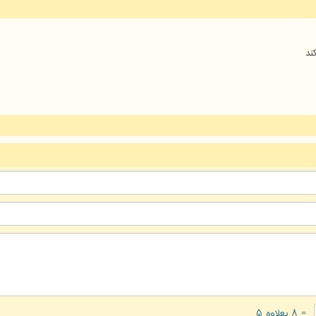
ند
= ۸ بعلاوه ۵