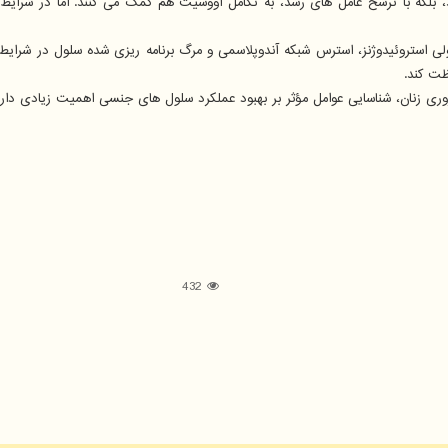
، بلکه با ترشح عامل های رشد، به تکامل اووسیت هم کمک می کنند. اما در شرا
 استروئیدوژنز، استرس شبکه آندوپلاسمی و مرگ برنامه ریزی شده سلول در شرایط قن
ظت کند.
اباروری زنان، شناسایی عوامل مؤثر بر بهبود عملکرد سلول های جنسی اهمیت زیادی دار
432