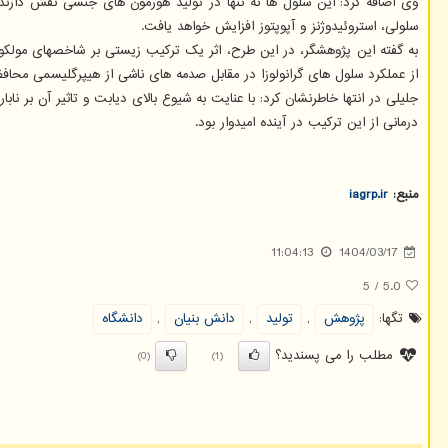
وی اضافه کرد: این سلول ها نه تنها در تولید هورمون های جنسی نقش دارند
سلولی، استروئیدوژنز و آپوپتوز افزایش خواهد یافت.
به گفته این پژوهشگر، در این طرح، اثر یک ترکیب زیستی بر شاخصهای مولکولی
از عملکرد سلول های گرانولوزا در مقابل صدمه های ناشی از هیپرگلیسمی محاف
جلیلی در انتها خاطرنشان کرد: با عنایت به شیوع بالای دیابت و تاثیر آن بر ن
درمانی از این ترکیب در آینده امیدوار بود.
منبع:
iagrp.ir
11:04:13
1404/03/17
5
/
5.0
تگها:
پژوهش
,
تولید
,
دانش بنیان
,
دانشگاه
مطلب را می پسندید؟
(0)
(1)