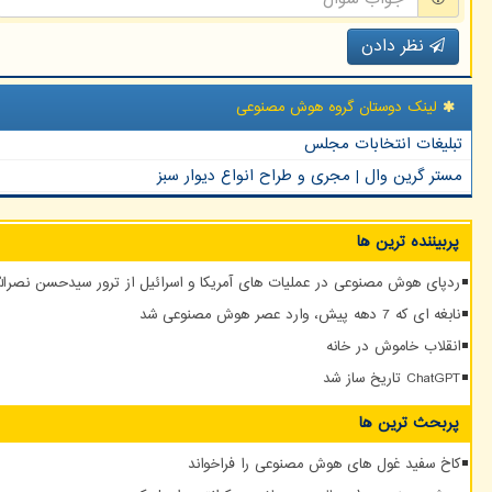
نظر دادن
لینک دوستان گروه هوش مصنوعی
تبلیغات انتخابات مجلس
مستر گرین وال | مجری و طراح انواع دیوار سبز
پربیننده ترین ها
ردپای هوش مصنوعی در عملیات های آمریکا و اسرائیل از ترور سیدحسن نصرالله
نابغه ای که 7 دهه پیش، وارد عصر هوش مصنوعی شد
انقلاب خاموش در خانه
ChatGPT تاریخ ساز شد
پربحث ترین ها
کاخ سفید غول های هوش مصنوعی را فراخواند