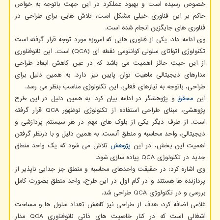
خصوص رسیده است و بهبود عملکرد در این جهت باتوجه به خواص
حاکم بر این فناوری خیلی مشکل است، تلاش هایی برای طراحی در
فناوری های جایگزین انجام شده است.
وی ادامه داد: یکی از فناوری هایی که امروزه مورد توجه قرار گرفته است
تکنولوژی اتواتای سلولی کوانتومی نقطه ای (QCA) است. این نانوفناوری
از این حیث حائز اهمیت می باشد که در عین کاهش ابعاد طراحی
مدارهای دیجیتالی ماهیت توان پایین نیز دارد. به همین دلیل برای
طراحی، باتوجه به نیازهای فعلی، این تکنولوژی مناسب بنظر می رسد.
این
محقق
و پژوهشگر در ادامه بیان کرد: به همین دلیل در این طرح
پژوهشی، مبنای طراحی استفاده از تکنولوژی نوظهور QCA قرار گرفته
است. از طرف دیگر یکی از بلوک های مهم در هر سیستم پردازشی و
دیجیتالی، واحد محاسبه و منطق آنست. به همین دلیل و با درنظر گرفتن
اهمیت این بخش، در این
پژوهش
تلاش می شود که یک واحد منطق
جدید در تکنولوژی QCA پیاده سازی شود.
وی اشاره کرد: در حقیقت واحدهای محاسبه و منطق جز جدایی ناپذیر از
پردازنده ها هستند و در گام اول در این طرح، واحد منطق بصورت کامل
بررسی و در تکنولوژی QCA طراحی شد.
غلامی اضافه کرد: هدف از طراحی نیز کاهش تعداد سلول ها و مساحت
اشغالی است که در کنار خاصیت های ذاتی نانوفناوری QCA مدار