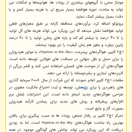
مونتاژ سنتی با گروههای بیشتری از روبات ها، هواپیماها و امکانات می
تواند به ساخت حوزه هوافضا بسیار سریع تر، با هزینه بسیار کمتر و با
دقت بسیار بیشتر کمک نماید.
بروتوکو اضافه کرد: برآوردهای محافظه کارانه بر طبق معیارهای فعلی
تولید هوافضا نشان میدهد که این رویکرد می تواند هزینه های کل تولید
را تا ۴۰ درصد یا بیشتر کم کند و بازه های زمانی تولید را تا ۶۰ درصد
پایین بیاورد و بطور هم زمان کیفیت را نیز بهبود ببخشد.
اچ۲ کلیپر، هواگردهای پرسرعت «Pipeline-in-the-Sky» با موتور هیدروژنی
را برای حمل و نقل جهانی در مسافت های طولانی توسعه داده است.
هواگردهای آن از سوخت های فسیلی استفاده نمی کنند و قشر بزرگی از
کاربردهای تجاری و بشردوستانه را ارائه می دهند.
مقامات اچ۲ کلیپر اعلام نمودند که این شرکت از سال ۲۰۰۸ سرمایه گذاری
های راهبردی را برای
پژوهش
، توسعه و ثبت اختراع مالکیت معنوی در
طراحی هواگردهای جدید انجام داده است. این اختراعات شامل نرم
افزارهای پیشرفته و روش های جدید برای رساندن کارآمد هیدروژن
بصورت گاز و مایع است.
تمرکز اچ۲ کلیپر بر رفتار جمعی روبات ها به سبب پیگیری برای یافتن
بهترین راه ساخت هواگردهای Pipeline-in-the-Sky است، اما به زودی
دریافت که این رویکرد می تواند چالش های گوناگون موجود در همه