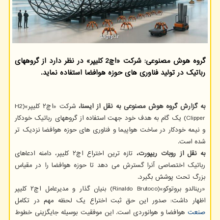
گروه هوش مصنوعی: شرکت «اچ2 کلیپر» در نظر دارد از گروههای
رباتیک در تولید فناوری های حوزه هوافضا استفاده نماید.
به گزارش گروه هوش مصنوعی به نقل از ایسنا،
شرکت «اچ۲ کلیپر»(H2
Clipper) یک گام به هدف خود جهت استفاده از گروههای رباتیک خودکار
و نیمه خودکار در ساخت هواپیما و فناوری های حوزه هوافضا نزدیک تر
شده است.
به نقل از روبات ریپورت،
تازه ترین اختراع اچ۲ کلیپر، دامنه ادعاهای
رباتیک اختصاصی آنرا گسترش می دهد تا حوزه هوافضا را در مقیاس
بزرگ تحت پوشش بگیرد.
«رینالدو بروتوکو»(Rinaldo Brutoco) بنیان گذار و مدیرعامل اچ۲ کلیپر
اظهار داشت: صدور این حق ثبت اختراع یک لحظه مهم در تکامل
صنعت
هوافضا و هوانوردی است. این موفقیت بوسیله جایگزینی خطوط