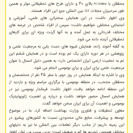
محققان با H-index بالای ۴۰ و دارای طرح های تحقیقاتی موثر و همین
طور سردبیران مجلات Q1 بین المللی جزو این افراد هستند.
وی اظهار داشت: در این همایش سخنرانی های علمی، آموزشی و
اجتماعی مختلفی خواهیم داشت؛ سپس از افراد شاخص در عرصه های
مختلف قدردانی به عمل آمده و به آنها گرنت ویژه ای برای کارهای
تحقیقاتی آینده داده می شود.
به گفته آخوند زاده، همایش شیوه های دست یابی به مرجعیت علمی و
پژوهشی در هر دوره دارای یک تم بوده است و در همایش ششم این
تم به تمامیت ارضی ایران اختصاص دارد؛ به همین دلیل امسال با عنوان
مرجعیت علمی برای ایران و برای بوموسی انجام می شود.
وی با اشاره به اینکه همایش در روز دوم، با سفر ۴۵ نفر از متخصصان و
محققان منتخب، در منطقه بوموسی با برگزاری مراسم ویژه و بازدید از
این منطقه ادامه خواهد یافت، اظهار داشت: فرماندار بوموسی نیز در
همایش امسال حضور خواهد داشت و درباره ی اهمیت ژئوپولیتیک
بوموسی و اهمیت آن برای ایران سخن خواهد گفت.
معاون تحقیقات و فناوری وزارت بهداشت اضافه کرد: ما در موضوع
توسعه و پیشرفت، منابع مالی محدودی نسبت به کشورهای پیشرو در
این زمینه داریم؛ از جانب دیگر تعاملات بین المللی ما نیز به دلیلهای
مختلف همچون تحریم ها کم و ضعیف است؛ بدین سبب می توان اظهار