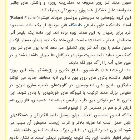
سوزن مانند فلز روی معروف به «دندریت روی» و واکنش های جانبی
ناخواسته عامل تشکیل هیدروژن و خوردگی برطرف کند.
این گروه پژوهشی به سرپرستی پروفسور «رونالد فیشر»(Roland Fischer)
استاد دانشکده علوم طبیعی
دانشگاه
فنی مونیخ، از یک ماده منحصربه
فرد برای رسیدن به این هدف بهره برده اند. این ماده یک پلیمر آلی
متخلخل به نام «TpBD-2F» است. این ماده یک لایه پایدار، بسیار نازک و
بسیار منظم را روی آند فلز روی تشکیل می دهد که به یون های فلز روی
کمک می نماید تا به صورت موثر در نانوکانال ها جریان داشته باشند و در
عین حال، آب را از آند دور نگه دارند.
«دا لی»(Da Lei) دانشجوی مقطع دکتری و پژوهشگر ارشد این پروژه
اظهار داشت: باتری های روی-یون با این لایه محافظ جدید می توانند
جایگزین باتری های لیتیوم-یون در کاربردهای ذخیره سازی انرژی در
مقیاس بزرگ مانند ترکیب با نیروگاه های خورشیدی یا بادی شوند. این
باتری ها عمر طولانی تری دارند و ایمن تر هستند. همچنین، فلز روی هم
ارزان تر و هم در دسترس تر از لیتیوم است.
باآنکه لیتیوم نخستین انتخاب برای وسایل نقلیه الکتریکی و دستگاههای
قابل حمل است اما هزینه بالاتر و اثرات زیست محیطی آن سبب می
شود که برای ذخیره انرژی در مقیاس بزرگ، جذابیت کمتری داشته باشد.
فیشر اظهار داشت: این یک نتیجه پژوهشی دیدنی است. ما نشان دادیم