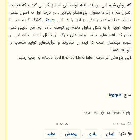
که روش شیمیایی توسعه یافته توسط لی نه تنها کار می کند، بلکه قابلیت
کنترل هم دارد. ما بعنوان پژوهشگر بنیادین، در درجه اول به اصول علمی
جدید علاقه مندیم و یکی از آنها را در این
پژوهش
کشف کرده ایم. ما
نمونه اولیه را به شکل سلول دکمه ای توسعه داده ایم. من دلیلی نمی
بینم که یافته های ما به برنامه های بزرگ تر منتقل نشود. حالا، این بر
عهده مهندسان است که ایده را بپذیرند و فرآیندهای تولید مناسب را
توسعه دهند.
این پژوهش در مجله «Advanced Energy Materials» به چاپ رسید.
منبع:
iagrp.ir
11:49:05
1403/08/11
592
5
/
5.0
تگها:
ابداع
,
باتری
,
پژوهش
,
تولید