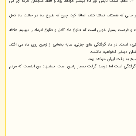
حتی بیشتر از این تعداد داشته باشیم و قرار نیست تصویر ماه خیلی بزرگ تر شود. مثلا در ابرماهی که می توانیم امشب و فردا شب مشاهده نماییم، فقط حدود ۱/۳ دهم، شدت تابش نور ماه بیشتر خواهد بود و فقط منجمان حرفه ای می
جایی که هستند، تماشا کنند، اضافه کرد: چون که طلوع ماه در حالت ماه کامل
اقع امشب و فردا فاز ماه نزدیک به کامل است و فرصت بسیار خوبی است که طلوع ماه کامل و طلوع ابرماه را ببینیم. علاقه
طلوع خورشید اتفاق رخ می دهد، «ماه گرفتگی جزئی» است. در ماه گرفتگی های جزئی، سایه بخشی از زمین روی ماه می افتد.
 چندان دیدنی نخواهیم داشت.
 است و هم فرصت کمیابی برای دیدن ماه گرفتگی است اما درصد گرفت بسیار پایین است. پیشنهاد من اینست که مردم