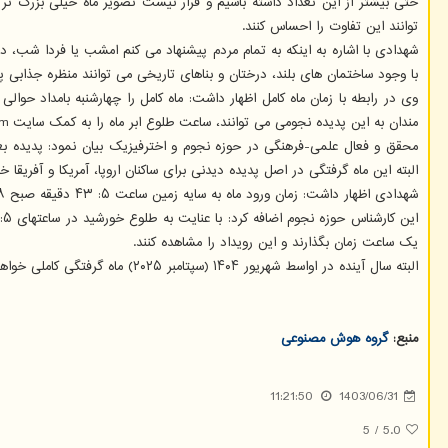
توانند این تفاوت را احساس کنند.
شهدادی با اشاره به اینکه به تمام مردم پیشنهاد می کنم امشب یا فردا شب، د
با وجود ساختمان های بلند، درختان و بناهای تاریخی می توانند منظره جذابی پد
مندان به این پدیده نجومی می توانند، ساعت طلوع ابر ماه را به کمک سایت www.timeanddate.com پیدا کنند.
البته این ماه گرفتگی در اصل پدیده دیدنی برای ساکنان اروپا، آمریکا و آفریق
شهدادی اظهار داشت: زمان ورود ماه به سایه زمین ساعت ۵: ۴۳ دقیقه صبح ۲۸ شهریور و اوج آن ۶: ۱۴ دقیقه صبح و پایان این ماه گرفتگی ساعت ۶: ۴۶ دقیقه صبح به وقت ایران خواهد بود.
یک ساعت زمان بگذارند و این رویداد را مشاهده کنند.
البته سال آینده در اواسط شهریور ۱۴۰۴ (سپتامبر ۲۰۲۵) ماه گرفتگی کاملی خواهیم داشت که می تواند پدیده بسیار جذابی باشد.
منبع:
گروه هوش مصنوعی
11:21:50
1403/06/31
5
/
5.0