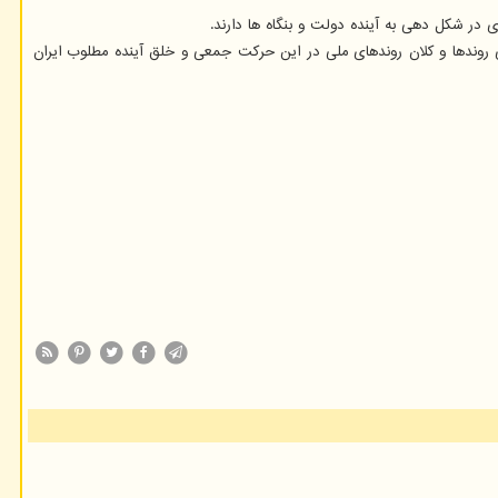
ر شکل دهی به آینده دولت و بنگاه ها دارند.
نی اینترنتی https: //epoll.isti.ir/۱۴۸۴۳۷۵ و پاسخ دادن به پرسشنامه آینده نگاری روندها و کلان روندهای ملی در این حرکت جمعی و خلق آینده مطلوب ایران