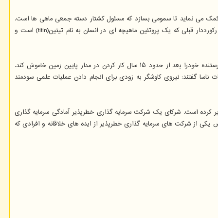
PKZILL نام گرفته، در سلول های یک جلبک پیدا شد که به آن کمک می نماید تا سمومی بسازد که مسئول کشتار دسته جمعی ماهی ها است.
پروتئین PKZILLA-1 می تواند تا ۱۲۵۰ نانومتر طول داشته باشد و جرم آن نیز تا ۴۷۳۰ کیلو دالتون بالا می رود. این بدان معناست که به آسانی تاج پادشاهی را از رکورددار قبلی که یک پروتئین ماهیچه ای در انسان به نام تیتین(titin) است و
مهندسان ناسا روز پنجشنبه هشتم اوت فرمان نهایی را به «کاوشگر نقشه بردار فروسرخ میدان وسیع» یا «نئووایز»(NEOWISE) فرستادند و به آن دستور دادند که فرستنده خودرا بعد از حدود ۱۵ سال کار کردن در مدار پایین زمین خاموش کند.
 ناسا گفتند: نیروی کاوشگر به زودی برای انجام دادن عملیات علمی سودمند
ی و نوپا سرمایه گذاری خطرپذیر کرده است. شرکای یک شرکت سرمایه گذاری خطرپذیر آمادگی سرمایه گذاری
صوص یکی از شرکت های سرمایه گذاری خطرپذیر از ایده های خلاقانه و افرادی که