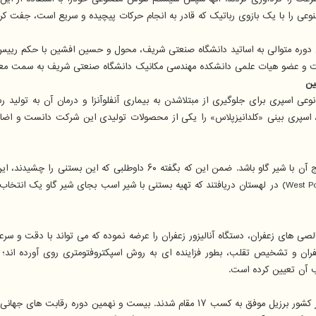
ا با یک بازوی رباتیک که قادر به انجام حرکات پیچیده و سریع است، جفت کردند و 
 دوره متوالی به اساتید دانشگاه صنعتی شریف، محول و حسین افشین با حکم ریی
ت و عضو هیات علمی دانشکده مهندسی مکانیک دانشگاه صنعتی شریف به سمت معاون
ین
ی اسپری برای جلوگیری از مبتلاشدن به بیماری آنفلوآنزا و درمان آن به تولید رسان
ا، اسپری بینی «کلدانیزپلاس» را یکی از محصولات تولیدی این شرکت دانست و اضا
دانشمندان می گویند تولید بستنی از شیر اسب ممکنست سالم تر از تولید رایج 
گروهی از دانشمندان علوم غذایی در دانشگاه فناوری وست پومرانین(West Pomeranian) در لهستان دریافتند که تهیه ب
 های زعفران، دستگاه آنالیزور زعفران را عرضه نموده که می تواند با دقت و سرعت ب
فران و تشخیص تقلب، بطور فزاینده ای به روش اسپکتروفتومتری روی آورده اند؛
ب آن تعیین کرده است.