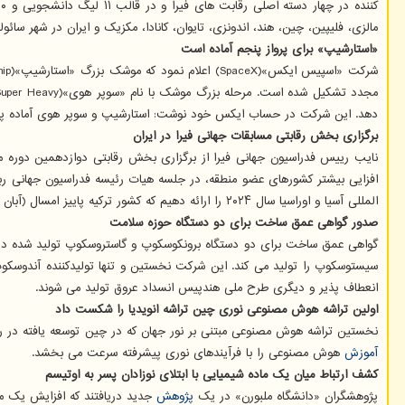
مالزی، فلیپین، چین، هند، اندونزی، تایوان، کانادا، مکزیک و ایران در شهر سائ
«استارشیپ» برای پرواز پنجم آماده است
دهد. این شرکت در حساب ایکس خود نوشت: استارشیپ و سوپر هوی آماده پرواز پن
برگزاری بخش رقابتی مسابقات جهانی فیرا در ایران
نایب رییس فدراسیون جهانی فیرا از برگزاری بخش رقابتی دوازدهمین دوره م
افزایی بیشتر کشورهای عضو منطقه، در جلسه هیات رئیسه فدراسیون جهانی ربا
المللی آسیا و اوراسیا سال ۲۰۲۴ را ارائه دهیم که کشور ترکیه پاییز امسال (آبان ماه ۱۴۰۳) میزبان برگزاری بزرگترین رویداد ورزشی ربات ها در منطقه آسیا اروپای فیرا (اوراسیا ۲۰۲۴) خواهد بود.
صدور گواهی عمق ساخت برای دو دستگاه حوزه سلامت
گواهی عمق ساخت برای دو دستگاه برونکوسکوپ و گاستروسکوپ تولید شده در 
سیستوسکوپ را تولید می کند. این شرکت نخستین و تنها تولیدکننده آندوسک
انعطاف پذیر و دیگری طرح ملی هندپیس انسداد عروق تولید می شوند.
اولین تراشه هوش مصنوعی نوری چین تراشه انویدیا را شکست داد
نخستین تراشه هوش مصنوعی مبتنی بر نور جهان که در چین توسعه یافته در راندمان انرژی توانسته است تراشه H۱۰۰ شرکت مشهور انویدیا را شکست دهد. تراشه «تایچی ۲»(I
آموزش
هوش مصنوعی را با فرآیندهای نوری پیشرفته سرعت می بخشد.
کشف ارتباط میان یک ماده شیمیایی با ابتلای نوزادان پسر به اوتیسم
پژوهشگران «دانشگاه ملبورن» در یک
پژوهش
جدید دریافتند که افزایش یک ماده