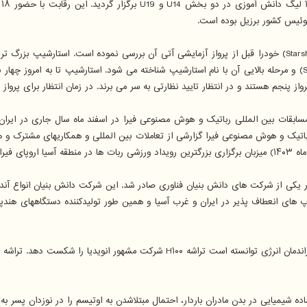
کن
ولوئیس کشور برزیل بوده است.
شرکت «اسپیس ایکس»(SpaceX) اعلام نمود که موشک بزرگ «استارشیپ»(Starship) خودرا قبل از پرواز آزمایشی آتی آن
مجدد تشکیل شده است. مرحله بزرگ موشک با نام «سوپر هوی»(Super Heavy) و مرحله بالایی آن با نام استارشیپ شناخته م
جم هستند و در انتظار تایید نظارتی به سر می برند. در زمان انتظار برای پرواز 
سابقات بین المللی رباتیک و هوش مصنوعی فیرا در اسفند ماه سال جاری در ایران
تیک و هوش مصنوعی فیرا گزارشی از تعاملات بین المللی و همکاریهای مشترک و هم
یکی از شرکت های دانش بنیان فناوری صادر شد. این شرکت دانش بنیان انواع آ
وپ های انعطاف پذیر در ایران و غرب آسیا و همین طور تولیدکننده دستگاههای ه
Taichi-I) تا هزار برابر بهبود در راندمان انرژی را نشان داده است و
 شیمیایی در بدن مادران باردار، احتمال مبتلاشدن به اوتیسم را در نوزدان پسر به ب