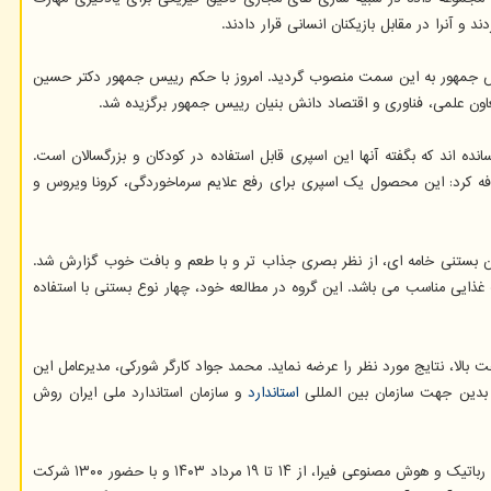
آنرا در مقابل بازیکنان انسانی قرار دادند.
س جمهور به این سمت منصوب گردید. امروز با حکم رییس جمهور دکتر حسین
 علمی، فناوری و اقتصاد دانش بنیان رییس جمهور برگزیده شد.
ده اند که بگفته آنها این اسپری قابل استفاده در کودکان و بزرگسالان است.
فه کرد: این محصول یک اسپری برای رفع علایم سرماخوردگی، کرونا ویروس و
آن با شیر گاو باشد. ضمن این که بگفته ۶۰ داوطلبی که این بستنی را چشیدند، این بستنی خامه ای، از نظر بصری جذاب تر و با طعم و بافت خوب گزارش شد.
ستنی با شیر اسب بجای شیر گاو یک انتخاب غذایی مناسب می باشد. این گروه در مطالعه خود، چهار نوع بستنی با استفاده
الا، نتایج مورد نظر را عرضه نماید. محمد جواد کارگر شورکی، مدیرعامل این
 بدین جهت سازمان بین المللی
استاندارد
و سازمان استاندارد ملی ایران روش
۲۴ تیم ایرانی حاضر در مسابقات جهانی رباتیک و هوش مصنوعی فیرا ۲۰۲۴ در کشور برزیل موفق به کسب ۱۷ مقام شدند. بیست و نهمین دوره رقابت های جهانی رباتیک و هوش مصنوعی فیرا، از ۱۴ تا ۱۹ مرداد ۱۴۰۳ و با حضور ۱۳۰۰ شرکت