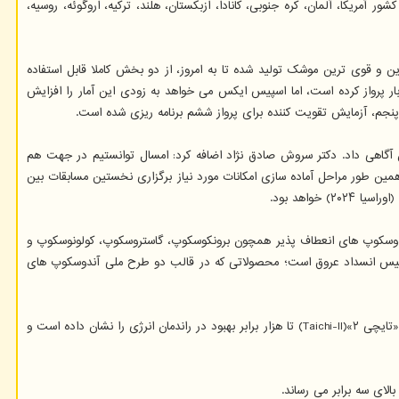
نده در چهار دسته اصلی رقابت های فیرا و در قالب ۱۱ لیگ دانشجویی و ۱۰ لیگ دانش آموزی در دو بخش U14 و U19 برگزار گردید. این رقابت با حضور ۱۸ کشور آمریکا، آلمان، کره جنوبی، کانادا، ازبکستان، هلند، ترکیه، اروگوئه، روسیه،
 بررسی نموده است. استارشیپ بزرگ ترین و قوی ترین موشک تولید شده تا به امروز، از دو بخش کاملا قابل استفاده
ی شود. استارشیپ تا به امروز چهار بار پرواز کرده است، اما اسپیس ایکس می خواهد به زودی این آمار را افزایش
پنجم، آزمایش تقویت کننده برای پرواز ششم برنامه ریزی شده است.
 آگاهی داد. دکتر سروش صادق نژاد اضافه کرد: امسال توانستیم در جهت هم
ین طور مراحل آماده سازی امکانات مورد نیاز برگزاری نخستین مسابقات بین
ندوسکوپ های انعطاف پذیر همچون برونکوسکوپ، گاستروسکوپ، کولونوسکوپ و
ندپیس انسداد عروق است؛ محصولاتی که در قالب دو طرح ملی آندوسکوپ های
الای سه برابر می رساند.