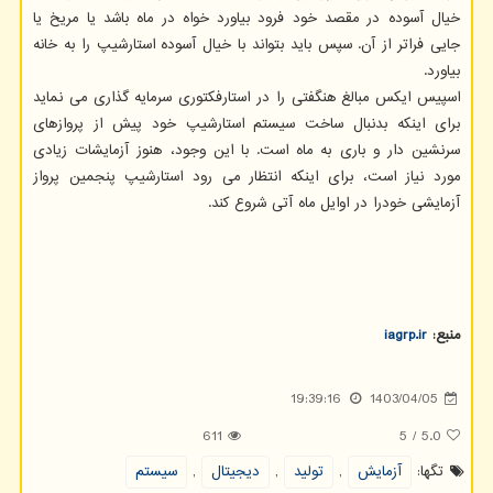
خیال آسوده در مقصد خود فرود بیاورد خواه در ماه باشد یا مریخ یا
جایی فراتر از آن. سپس باید بتواند با خیال آسوده استارشیپ را به خانه
بیاورد.
اسپیس ایکس مبالغ هنگفتی را در استارفکتوری سرمایه گذاری می نماید
برای اینکه بدنبال ساخت سیستم استارشیپ خود پیش از پروازهای
سرنشین دار و باری به ماه است. با این وجود، هنوز آزمایشات زیادی
مورد نیاز است، برای اینکه انتظار می رود استارشیپ پنجمین پرواز
آزمایشی خودرا در اوایل ماه آتی شروع کند.
منبع:
iagrp.ir
19:39:16
1403/04/05
611
5
/
5.0
تگها:
آزمایش
,
تولید
,
دیجیتال
,
سیستم