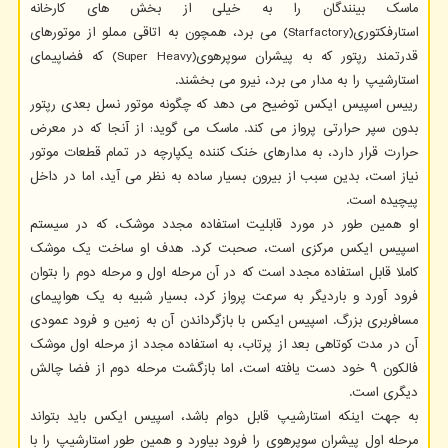
ماسک بینندگان را به خیلی از بخش های کارخانه
استارفکتوری(Starfactory) می برد، همچون به اتاقی مملو از موتورهای
قدرتمند رپتور که به پیشران سوپرهوی(Super Heavy) که فضاپیمای
استارشیپ را به مدار می برد، نیرو می بخشند.
رییس اسپیس ایکس توضیح می دهد که چگونه موتور نسل بعدی رپتور
بدون سپر حرارتی پرواز می کند. ماسک می گوید: از آنجا که در معرض
حرارت قرار دارد، به مدارهای خنک کننده یکپارچه در تمام قطعات موتور
نیاز است، بدین سبب از بیرون بسیار ساده به نظر می آید، اما در داخل
پیچیده است.
او همین طور در مورد قابلیت استفاده مجدد موشک، که در سیستم
اسپیس ایکس مرکزی است، صحبت کرد. هدف او ساخت یک موشک
کاملا قابل استفاده مجدد است که در آن مرحله اول و مرحله دوم را بتوان
فرود آورد و باردیگر به سرعت پرواز کرد، بسیار شبیه به یک هواپیمای
مسافربری بزرگ. اسپیس ایکس با بازگرداندن آن به زمین و فرود عمودی
آن در مدت کوتاهی بعد از پرتاب، به استفاده مجدد از مرحله اول موشک
فالکون ۹ خود دست یافته است، اما بازگشت مرحله دوم از فضا چالش
دیگری است.
به جهت اینکه استارشیپ قابل دوام باشد، اسپیس ایکس باید بتواند
مرحله اول پیشران سوپرهوی را فرود بیاورد و همین طور استارشیپ را با