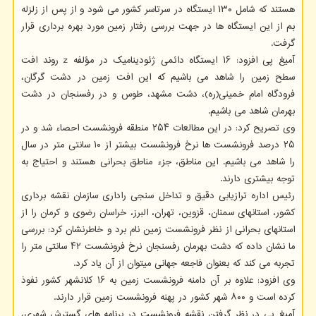
هستند که شامل ۱۳۰ ایستگاه در سرتاسر کشور می شود و از پس از زلزله
بم از این ایستگاه ها در جهت بررسی رفتار زمین مورد بهره برداری قرار
گرفت.
آمیغ پی افزود: ۱۶ ایستگاه دائمی ژئودینامیک در مؤلفه z روند افت
سطح زمین را شاهد می باشیم که این افت زمین در دشت گرگان،
فرودگاه امام خمینی(ره)، دشت مشهد، طوس و در رفسنجان در دشت
بهرمان شاهد می باشیم.
وی تصریح کرد: در این مطالعات ۲۵۴ منطقه فرونشست احصاء شد و در
۲۵ درصد فرونشست ها نرخ فرونشست بیشتر از ۱۰ سانتی متر در سال
را شاهد می باشیم. این مناطق، جزء مناطق بحرانی هستند و احتیاج به
توجه بیشتری دارند.
رئیس اداره ترازیابی دقیق و تداخل سنجی راداری سازمان نقشه برداری
کشور، استانهای سمنان، قزوین، تهران، البرز، خراسان رضوی و کرمان را از
استانهای بحرانی از نظر فرونشست زمین نام برد و خاطرنشان کرد: بررسی
ما نشان داده که دشت بهرمان رفسنجان نرخ فرونشست ۴۲ سانتی متر را
تجربه می کند که بعنوان فاجعه جهانی میتوان از آن یاد کرد.
وی افزود: علاوه بر آن دامنه فرونشست زمین به ۱۶ کلانشهر کشور نفوذ
کرده است و ۸۰۰ شهر کشور در پهنه فرونشست زمین قرار دارند.
آمیغ پی در نظر گرفتن نقشه فرونشست در برنامه های گسترش شهری،