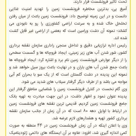
تحت تأثیر فرونشست قرار دارند.
آمیغ پی، بدترین مخاطره فرونشست زمین را تهدید امنیت غذایی
دانست و در این زمینه توضیح داد: فرونشست زمین باعث از میان رفتن
تخلخل خاک شده و به سرعت اراضی کشاورزی را رو به نابودی می
کشاند؛ نمونه آن دشت ورامین است که بعضی از اراضی غیر قابل کشت
شده اند.
رئیس اداره ترازیابی دقیق و تداخل سنجی راداری سازمان نقشه برداری
کشور، شور شدن آب های زیر زمینی، ایجاد فروچاله ها و گسست سطحی
را از دیگر عوارض فرونشست زمین نام برد و اشاره کرد: ایجاد فروچاله ها
باعث جمع شدن آب های باران و در نهایت باعث بروز سیل خواهد شد و
نمونه این پدیده در دشت گلستان است که از یک سو با بحران کم آبی
مواجه می باشد و از طرف دیگر گرفتار سیلاب های شدید می شود.
وی گام نخست در کنترل فرونشست زمین را شناسایی مناطق گرفتار این
پدیده عنوان نمود و اظهار داشت: در این جهت مبادرت به تهیه بانک
جامع فرونشست زمین کردیم. قدیمی ترین نقشه های فرونشست زمین
در ارتباط با اوایل دهه ۸۰ است که در آن زمان از جانب سازمان نقشه
برداری کشور تهیه و هشدارهای لازم عرضه شد.
وی با اعلان اینکه در آن زمان فرونشست زمین در ۴۴ منطقه به صورت
کمی اندازه گیری شد، افزود: علاوه بر آن ایستگاه های دائمی ژئودینامیک