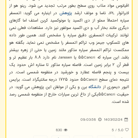
اقیانوس مواد مذاب روی سطح بطور مرتب تجدید می شود. رینو هو از
لابراتوار JPL ناسا و مولف ارشد
پژوهش
در اینباره می گوید: اتمسفر
سیاره احتمالاً مملو از دی اکسید یا مونوکسید کربن استف اما گازهای
دیگری مانند بخار آب و دی اکسید سولفور نیز دارد. مشاهدات فعلی نمی
توانند ترکیبات اتمسفری دقیق سیاره را مشخص کنند. همین طور داده
های تلسکوپ جیمز وب تراکم اتمسفر را مشخص نمی نماید. بگفته هو
ممکنست تراکم اتمسفر سیاره مذکور مانند زمین یا حتی از زهره بیشتر
باشد. این سیاره که ۵۵Cancri یا Janssen نام دارد ۸.۸ بار عظیم تر و
قطر آن ۲ برابر زمین است. فاصله سیاره مذکور تا ستاره اش حدود یک
بیست و پنجم فاصله عطارد و خورشید در منظومه شمسی است. در
نتیجه دمای سطح ۵۵Cancri حدود ۱۷۲۵ درجه سانتیگراد است. برایس
الیور دیموری از
دانشگاه
برن و یکی از مولفان این پژوهش می گوید: در
حیقیت ۵۵Cancriیکی از داغ ترین سیارات خارج از منظومه شمسی رصد
شده است.
09:03:58
1403/02/24
830
5
/
5.0