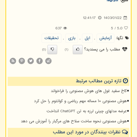
منبع:
iagrp.ir
12:41:17
1403/01/22
637
5
/
5.0
تگها:
آزمایش
,
اپل
,
بازی
,
تحقیقات
مطلب را می پسندید؟
(0)
(1)
تازه ترین مطالب مرتبط
کاخ سفید غول های هوش مصنوعی را فراخواند
هوش مصنوعی ۱۰ مساله مهم ریاضی و کوانتوم را حل کرد
عرضه مدلهای چینی لرزه به تن ChatGPT انداخت
هوش مصنوعی نحوه ساخت سلاح های مرگبار را آموزش می دهد
نظرات بینندگان در مورد این مطلب