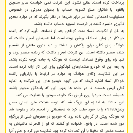
پرداخت کرده است، علنی نشود. این شرکت نمی خواست سایر مدعیان
بالقوه یا شاکیان مبلغ تسویه حساب را بعنوان مدرکی در خصوص
مسئولیت احتمالی تسلا در برابر ضررها در نظر بگیرند که در موارد بعدی
تأثیری دلسرد کننده بر فرصت تسویه حساب داشته باشد.
به نقل از انگجت، تسلا مدت کوتاهی بعد از تصادف تأیید کرد که راننده
خودکار در زمان تصادف روشن بوده است اما همینطور اصرار داشت که
هوانگ زمان کافی برای واکنش را داشته و دید بدون مانعی از تقسیم
کننده مسیر داشته است. این شرکت اصرار داشت که راننده مقصر بوده و
تنها راه برای وقوع تصادف اینست که هوانگ به جاده توجه نکرده باشد،
به رغم این که خودرو هشدارهای گوناگونی برای این کار ارائه کرده است.
در این شکایت، وکلای هوانگ به موارد در ارتباط با بازاریابی راننده
خودکار تسلا اشاره کردند که می گوید خودرو های این شرکت به اندازه
کافی ایمن هستند تا در جاده ها بدون این که رانندگان مجبور باشند
همیشه دست خودرا روی فرمان نگه دارند، خودرو را هدایت می کند.
این حادثه به اندازه ای بزرگ شد که توجه هیئت ملی ایمنی حمل
ونقل(NTSB) را به خود جلب کرد که تحقیقاتی را انجام داد و متوجه شد
که هوانگ پیش تر گزارش داده بود که خودرو در سفرهای قبلی از بزرگراه
دور شده است. در واقع، خانواده او گفتند که او از انحراف ماشینش به
سمت مانعی که دقیقا با آن تصادف کرده بود شکایت می کرد و حتی آنرا