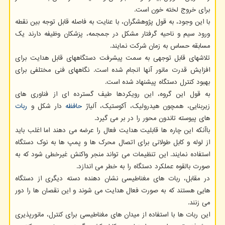
برای خروج لخته خون است.
با این وجود، به قول پژوهشگران، با عنایت به فاصله قابل توجه بین نقطه
ورود سیم و ناحیه گرفتار مشکل در جمجمه، پزشکان وظیفه دارند یک
مسابقه حساس به زمان شرکت نمایند.
تلاشهای قابل توجهی به سمت پیشرفت دستگاههای قابل هدایت برای
افزایش قدرت مانور آنها انجام شده است. نگاههای فنی مختلفی برای
بهبود کنترل دستگاه پیشنهاد شده است.
به قول این گروه، این رویکردها طیف گسترده ای از فناوری های
زیربنایی، همچون هیدرولیک، آکوستیک، آلیاژ
حافظه
دار شکل و
ربات
های پیوسته تاندون محور را در بر می گیرد.
باآنکه این چاره ها قابلیت هدایت فعال را عرضه می دهند اما اغلب باید
از لوله و کابل طولانی برای اتصال محرک ها و پمپ ها به نوک دستگاه
استفاده نمایند. این تنظیمات می تواند منجر واکنش غیرخطی شود که به
صورت بالقوه عملکرد دستگاه را به خطر می اندازد.
در مقابل، ربات های مغناطیسی نشان دهنده دسته دیگری از دستگاه
هایی هستند که به صورت فعال هدایت می شوند و این نقصان ها را دور
می زنند.
این ربات ها با استفاده از میدان های مغناطیسی برای کنترل، مانورپذیری