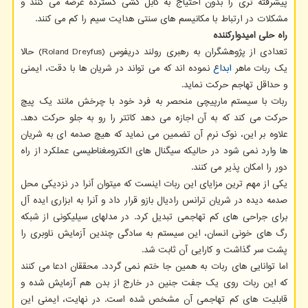
پیشرفته تری را بدون احتیاج به کابل کشی گسترده عرضه می کنند و
مشکلات در ارتباط با مکانیسم های سنتی هدایت سیم را کم می کنند.
راه حلی امیدوارکننده
تعدادی از پژوهشگران به رهبری رولند دریفوس (Roland Dreyfus) حالا
یک ربات ماهر
ابداع
نموده اند که می تواند در شریان ها با دقت، ایمنی
و حداقل تهاجم حرکت نماید.
ربات با سیستم مارپیچی منحصر به فرد خود با چرخش مانند یک پیچ
حرکت می کند که به آن اجازه می دهد کاتتر را رو به جلو حرکت دهد.
علاوه بر این، نوک نرم آن تضمین می نماید که هیچ صدمه ای به شریان
ها وارد نمی شود در حالیکه سیگنال های الکترومغناطیسی عملکرد از راه
دور را امکان پذیر می کنند.
یکی از مهم ترین مزایای این ربات اینست که میتوان آنرا در نزدیکی محل
صدمه دیده در شریان ترانس رادیال بازو قرار داد و آنرا به ابزاری ایده آل
برای جراحی های کم تهاجمی تبدیل کرد. در مدلهای سیلیکونی از شبکه
رگ های خونی انسان، این سیستم به سادگی چندین آزمایش ناوبری را
پشت سر گذاشت و کارایی آن ثابت شد.
اما توانایی های ربات به همین جا ختم نمی گردد. محققان ادعا می کنند
که این ربات روی یک جفت جنین در خارج از بدن هم آزمایش شده و
قابلیت های کم تهاجمی آن مشخص شده است. در نهایت، ایمنی این