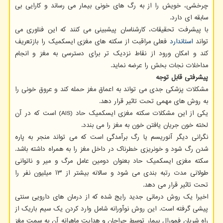
چرخشی، خویش را از به رگ های خونی بیمار می رساند و کارایی بی
سابقه ای دارد.
با پیشرفت تحقیقات، کارشناسان پیشبینی می کنند که این فناوری می
تواند
استاندارد
فعلی مراقبت از سکته های مغزی ایسکمیک را بازتعریف
کند و امکان ورود از نقاط نزدیک تر برای دسترسی به مغز و انجام
مداخلات نجات بخش را عرضه نماید.
پیشرفتی قابل توجه
مشکلات پزشکی جدی می تواند به اعماق مغز حمله کند و عروق خونی را
به روش های مهمی تحت تاثیر قرار دهد.
یکی از این مشکلات سکته مغزی ایسکمیک حاد (AIS) است که در آن
لخته خون جریان یافتن خون به مغز را می بندد.
نگرانی دیگر آنوریسم یا رگ برآمدگی است که می تواند منجر به پاره
شدن رگ شود و خونریزی خطرناک در داخل مغز را به همراه داشته باشد.
سکته مغزی ایسکمیک حاد بعنوان دومین عامل مرگ و میر و ناتوانی
طولانی مدت رتبه بندی می شود و سالانه بیشتر از ۱۳ میلیون نفر را
تحت تاثیر قرار می دهد.
اخیرا یک روش درمانی جدید رایج شده که از درمان های دارویی سنتی
پیشی گرفته است. این روش نوآورانه شامل وارد کردن یک سیم باریک از
راه شریان فمورال بیمار توسط جراحان و هدایت ماهرانه آن به سمت مغز