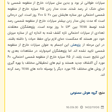
سیارات طولانی تر بود و بدین سان سیارات خارج از منظومه شمسی با
دمای خنک تر رصد شدند. مدت مدار زدن ۸۵ سیاره خارج از منظومه
شمسی احتمالی دور ستاره هایشان بین ۲۰ تا ۷۰۰ روز است. این درحالی
است که مدت زمان مدار زدن بیشتر سیارات خارج از منظومه شمسی رصد
شده توسط TESS بین ۳تا ۱۰ روز بوده است. پژوهشگران معتقدند
تعدادی از سیارات احتمالی تازه کشف شده به اندازه ای از ستاره میزبان
خود دور هستند که ممکنست دمای لازم برای حفظ حیات را داشته باشند.
در این مرحله از
پژوهش
این اجسام به عنوان سیارات خارج از منظومه
شمسی تایید نشده اند. اما پژوهشگران امیدوارند در مشاهدات بعدی به
این نتایج دست یابند. از ۸۵ سیاره خارج از منظومه شمسی احتمالی، ۶۰
مورد آن اکتشاف جدید هستند و تیم های تحقیقاتی مختلف با بهره گیری
از روش های مختلف ۲۵ مورد دیگر را بوسیله داده های TESS رصد کرده
اند.
منبع:
گروه هوش مصنوعی
16:09:30
1402/11/06