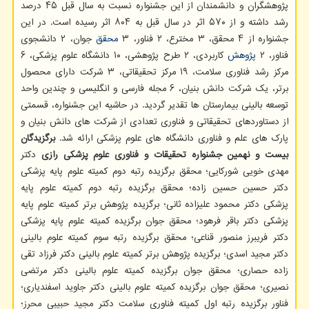
پژوهشگران و دانشمندان از این جشنواره نسبت به سال قبل ۴۵ درصد
رشد داشته و از ۵۷۰ اثر در سال قبل به ۸۰۴ اثر رسیده است. در این
جشنواره از ۴ محقق، ۳ مخترع، ۲ فناور، ۳
محقق
جوان، ۲ دانشجوی
فناور، ۲
پژوهش
کاربردی، ۲ طرح پژوهشی، ۱۰ دانشگاه علوم پزشکی، ۶
مرکز رشد فناوری سلامت، ۱۹ مرکز تحقیقاتی، ۳ شرکت دارای محصول
برتر، یک شرکت دانش بنیان، ۶ مجله فارسی و انگلیسی و چندین واحد
توسعه بالینی بیمارستان ها تقدیر گردید. در حاشیه این جشنواره، قسمتی
از دستاوردهای تحقیقاتی و فناوری تعدادی از شرکت های دانش بنیان و
پارک های علم و فناوری دانشگاه های علوم پزشکی ارائه شد.
برگزیدگان
بیست و نهمین جشنواره تحقیقات و فناوری علوم پزشکی رازی
دکتر
مهدی خویی شورکایی؛ محقق برگزیده رتبه دوم کمیته علوم پایه پزشکی
دکتر حسین حسین زاده؛ محقق برگزیده رتبه دوم کمیته علوم پایه
پزشکی دکتر محمود علیزاده ثانی؛ برگزیده پژوهش برتر کمیته علوم پایه
پزشکی دکتر باقر فرهود؛ محقق جوان برگزیده کمیته علوم پایه پزشکی
دکتر فریبرز منصور قناعی؛ محقق برگزیده رتبه سوم کمیته علوم بالینی
دکتر مجید اسدی؛ برگزیده پژوهش برتر کمیته علوم بالینی دکتر فرزاد تقی
زاده حصاری؛ محقق جوان برگزیده کمیته علوم بالینی دکتر مرتضی
نصیری؛ محقق جوان برگزیده کمیته علوم بالینی دکتر جاوید اسفندیاری؛
فناور برگزیده رتبه اول کمیته فناوری سلامت دکتر مجید حبیبی محرز؛