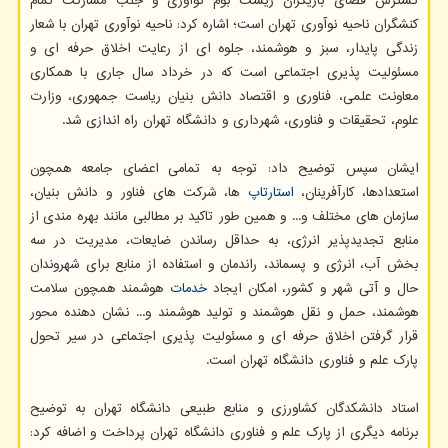
گسترش فضای بازیگران زیست بوم نوآوری و جلب مشارکت تمام
کنشگران ناحیه نوآوری تهران است؛ اشاره کرد: ناحیه نوآوری تهران با شعار
زندگی پایدار، سبز و هوشمند، جلوه ای از رعایت اخلاق حرفه ای و
مسئولیت پذیری اجتماعی است که در خرداد سال جاری با همکاری
معاونت علمی، فناوری و اقتصاد دانش بنیان ریاست جمهوری، وزارت
علوم، تحقیقات و فناوری، شهرداری و دانشگاه تهران راه اندازی شد.
ایشان سپس توضیح داد: توجه به تمامی اعضای جامعه همچون
استعدادها، کارآفرینان،
استارتاپ
ها، شرکت های فناور و دانش بنیان،
سازمان های مختلف و... و همین طور تاکید بر مطالبی مانند بهره مندی از
منابع تجدیدپذیر انرژی، به حداقل رساندن ضایعات، مدیریت در سه
بخش آب، انرژی و پسماند، راندمان و استفاده از منابع برای شهروندان
حال و آتی شهر و کشور، امکان ایجاد
خدمات
هوشمند همچون سلامت
هوشمند، حمل و نقل هوشمند و تولید هوشمند و... نشان دهنده محور
قرار گرفتن اخلاق حرفه ای و مسئولیت پذیری اجتماعی در سیر تحول
پارک علم و فناوری دانشگاه تهران است.
استاد دانشکدگان کشاورزی و منابع طبیعی دانشگاه تهران به توضیح
برنامه دیگری از پارک علم و فناوری دانشگاه تهران پرداخت و اضافه کرد: