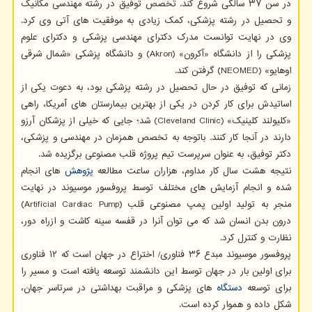
در سن ۳۷ سالگی شروع کند. تخصص توفیق در رشته مهندسی مکانیک
و تحصیل در رشته پزشکی، کمک زیادی به موفقیت های آتی وی کرد.
وی در نهایت توانست مدرک دکترای مهندسی پزشکی و دکترای علوم
پزشکی را از دانشگاه «آکرون» (Akron) و دانشگاه پزشکی «شمال شرقی
اوهایو» (NEOMED) گرفتن کند.
زمانی که توفیق در حال تحصیل در رشته پزشکی بود، به دعوت یکی از
اساتیدش برای کار کردن در یکی از بهترین بیمارستان های آمریکا، راهی
«کلیولند کلینیک» (Cleveland Clinic) شد؛ جایی که خیلی از پزشکان آرزو
دارند در آنجا کار کنند. باتوجه به تخصص همزمان در مهندسی و پزشکی،
دکتر توفیق، به عنوان سرپرست تیم پروژه قلب مصنوعی برگزیده شد.
نتیجه هشت سال کار مداوم، هزاران ساعت مطالعه
پژوهش
های انجام
شده و انجام آزمایش های مختلف توسط پروفسور موسیوند در نهایت
منجر به تولید اولین پمپ مصنوعی قلب (Artificial Cardiac Pump)
درون بدن انسان شد که می توان آنرا در قفسه سینه کاشت و ازراه دور،
نظارت و کنترل کرد.
پروفسور موسیوند مبدع ۳۶ فناوری/ اختراع در جهان است که ۱۲ فناوری
برای اولین بار در جهان توسط این دانشمند توسعه یافته است و مسیر را
برای توسعه
دستگاه
های پزشکی و مراقبت بهداشتی در سرتاسر جهان،
شکل داده و هموار کرده است.