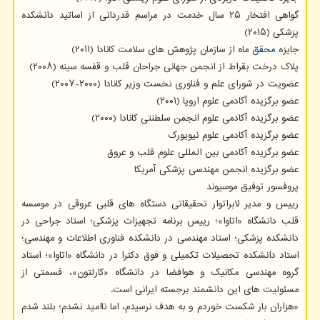
گواهی افتخار ۲۵ سال خدمت در مراسم قدردانی از اساتید دانشکده
پزشکی (۲۰۱۵)
جایزه
محقق
ماه از سازمان پژوهش های سلامت کانادا (۲۰۱۱)
پلاک درخت بقراط از انجمن جهانی جراحان قلب و قفسه سینه (۲۰۰۸)
عضویت در شورای علم و فناوری نخست وزیر کانادا (۲۰۰۰-۲۰۰۷)
عضو برگزیده آکادمی علوم اروپا (۲۰۰۱)
عضو برگزیده آکادمی علوم انجمن سلطنتی کانادا (۲۰۰۰)
عضو برگزیده آکادمی علوم نیویورک
عضو برگزیده آکادمی بین المللی علوم قلب و عروق
عضو برگزیده انجمن مهندسی پزشکی آمریکا
پروفسور توفیق موسیوند
رییس و مدیر لابراتوار تحقیقاتی دستگاه های قلبی عروقی در موسسه
قلب دانشگاه «اتاوا»؛ رییس برنامه تجهیزات پزشکی؛ استاد جراحی در
دانشکده پزشکی؛ استاد مهندسی در دانشکده فناوری اطلاعات و مهندسی؛
استاد دانشکده تحصیلات تکمیلی و فوق دکترا در دانشگاه «اتاوا»؛ استاد
گروه مهندسی مکانیک و هوافضا در دانشگاه «کارلتون»، قسمتی از
مسئولیت های این دانشمند برجسته ایرانی است.
«هزاران بار شکست خوردم و به هدف نرسیدم، اما ناامید نشدم؛ بلند شدم