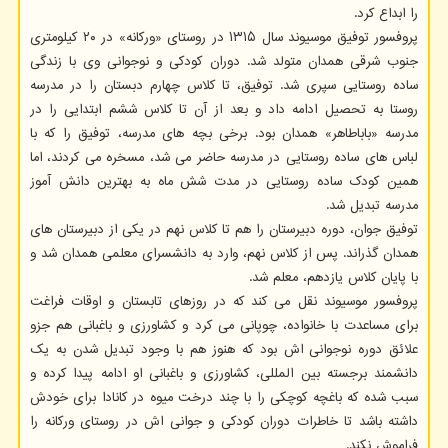
را ابداع کرد.
پروفسور توفیق موسیوند سال ۱۳۱۵ در روستای «ورکانه» در ۲۰ کیلومتری
جنوب شرقی همدان متولد شد. دوران کودکی و نوجوانی وی با زندگی
ساده روستایی سپری شد. توفیق، تا کلاس چهارم دبستان را در مدرسه
روستا به تحصیل ادامه داد و بعد از آن تا کلاس ششم ابتدایی را در
مدرسه «باباطاهر» همدان بود. برخی بچه های مدرسه، توفیق را که با
لباس های ساده روستایی در مدرسه حاضر می شد، مسخره می کردند، اما
همین کودک ساده روستایی در مدت شش ماه به بهترین دانش آموز
مدرسه تبدیل شد.
توفیق جوان، دوره دبیرستان را هم تا کلاس نهم در یکی از دبیرستان های
همدان گذراند. پس از کلاس نهم، وارد به دانشسرای معلمی همدان شد و
با پایان کلاس یازدهم، معلم شد.
پروفسور موسیوند نقل می کند که در روزهای تابستان و اوقات فراغت
برای مساعدت با خانواده، چوپانی می کرد و کشاورزی و باغبانی هم جزو
علائق دوره نوجوانی اش بود که هنوز هم با وجود تبدیل شدن به یک
دانشمند برجسته بین المللی، کشاورزی و باغبانی او ادامه پیدا کرده و
سبب شده که باغچه کوچکی را با چند درخت میوه در کانادا برای خودش
داشته باشد تا خاطرات دوران کودکی و جوانی اش در روستای ورکانه را
فراموش نکند.