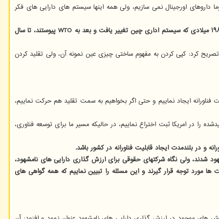
موما داروهای اورجینال نمی سازیم، ولی همه اینها سیستم های دارایی های فکر
سال های قبل کشور چین را بعنوان کشور کپی کار می شناختیم، ولی هم اکنون این کشور پیشرو حوزه توسعه فناوری قلمداد می شود؛ چون از آغاز ۱۹۸۰ میلادی که سیستم اداری چین تغییر یافت و بعد به WTO پیوستند، تا سال
 تصریح کرد: کپی کردن به مفهوم ساختی چیزی عین نمونه آن، ولی تقلید کردن
یت فناورانه ایجاد نماییم و حتی اگر بخواهیم به سمت تقلید هم حرکت نماییم،
ه را در امریکا ثبت اختراع نماییم، در حالیکه مسیر ما برای توسعه فناوری،
انه و در بلندمدت ایجاد قابلیت فناورانه در کشور باشد.
رسنجی دارایی های نامشهود شدند، ولی نگاه شرکتهای حقوقی برای ارزش گذاری دارایی های نامشهود،
 ها مورد توجه قرار گیرند و این مسئله را تبیین نماییم که همه گواهی های
لش های موجود در ارزش گذاری دارایی های نامشهود عنوان نمود و افزود: آن