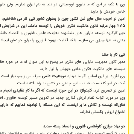
وی با تکیه بر این که ما داروی اورجینالی در دنیا به نام ایران نداریم، ولی
خاص خودش را دارند.
امین لو افزود:
۲۰۱۵ چهار مرتبه قانون مالکیت فکری خویش را توسعه دادند. این در شرایطی است که چین اصلا کشور کپی کاری نبود، بلکه مقلد بود.
دبیر کارگروه توسعه دارایی های نامشهود معاونت علمی، فناوری و اقتصاد دان
یعنی نه تنها چیزی می سازیم، بلکه قابلیت بهبود فناوری را برای خودمان ایجاد 
کپی کار یا مقلد
مدیر کانون مدیریت دارایی های فکری در پاسخ به این سوال که ما در حوزه فناو
سیستم های مالکیت فکری خاص خویش را نیاز دارد.
وی افزود: بر این اساس اگر ما درباره
مرجعیت علمی
حرف می زنیم، نیاز است تا
ثبت در امریکا نیست که تب این چنینی در کشور به راه افتاده است.
امین لو تصریح کرد:
کلیدواژه در این حوزه اینست که اگر ما کار تقلیدی انجام م
وی در مورد اثرات نظام ارزش گذاری جدید در تدوین مسیر توسعه فناوری، اظ
فناورانه نیست و تلاش ما بر اینست که این مسئله را نهادینه نماییم که دار
اختراع ارزش یکسانی ندارند.
دو نهاد موازی کارشناسی فناوری و ایجاد رسته جدید
دبیر کارگروه توسعه دارایی های نامشهود معاونت علمی، فناوری و اقتصاد دا