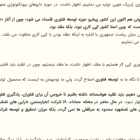
 داروی ژنریک خوبی تولید می نماییم، اظهار داشت: در حوزه داروهای بیوتکنولوژی ع
ش بنیان ریاست جمهوری با اشاره به اینکه مقلد بودن با کپی کاری متفاوت می باشد،
می نماییم.
ری کپی کار هستیم یا مقلد، اظهار داشت: ما مقلد نیستیم، چون در تقلید باید قابل
 نگاه ما به
توسعه فناوری
اصلاح گردد. ولی ما توجهمان به اینست که محصول تولیدشد
ی دهیم، باید تقلید هوشمندانه داشته باشیم تا خروجی آن برای فناوران، یادگیری فناور
هار نمود:
در حال حاضر در سامانه «سادا»، ۱۸ شرکت اعتبا
ایی های نامشهود محدود به سرقفلی ها نمی گردد، بلکه میزان تحقیق و توسعه شرکت
نش بنیان معاونت علمی ریاست جمهوری، کارشناسان رسمی دادگستری را از دیگر چا