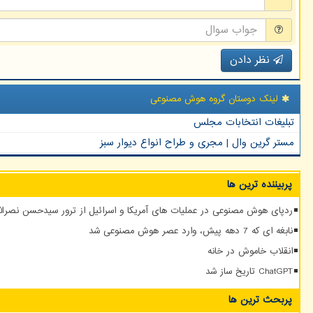
نظر دادن
لینک دوستان گروه هوش مصنوعی
تبلیغات انتخابات مجلس
مستر گرین وال | مجری و طراح انواع دیوار سبز
پربیننده ترین ها
ردپای هوش مصنوعی در عملیات های آمریکا و اسرائیل از ترور سیدحسن نصرالله
نابغه ای که 7 دهه پیش، وارد عصر هوش مصنوعی شد
انقلاب خاموش در خانه
ChatGPT تاریخ ساز شد
پربحث ترین ها