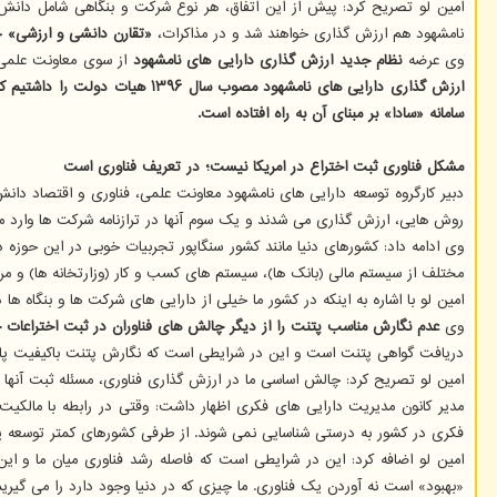
امین لو تصریح کرد: پیش از این اتفاق، هر نوع شرکت و بنگاهی شامل دانش بن
نامشهود هم ارزش گذاری خواهند شد و در مذاکرات،
«تقارن دانشی و ارزشی»
خو
وی عرضه
نظام جدید ارزش گذاری دارایی های نامشهود
از سوی معاونت علمی 
سامانه «سادا» بر مبنای آن به راه افتاده است.
مشکل فناوری ثبت اختراع در امریکا نیست؛ در تعریف فناوری است
دبیر کارگروه توسعه دارایی های نامشهود معاونت علمی، فناوری و اقتصاد دان
روش هایی، ارزش گذاری می شدند و یک سوم آنها در ترازنامه شرکت ها وارد م
وی ادامه داد: کشورهای دنیا مانند کشور سنگاپور تجربیات خوبی در این حوزه 
مختلف از سیستم مالی (بانک ها)، سیستم های کسب و کار (وزارتخانه ها) و مراکز 
امین لو با اشاره به اینکه در کشور ما خیلی از دارایی های شرکت ها و بنگاه ه
وی
عدم نگارش مناسب پتنت را از دیگر چالش های فناوران در ثبت اختراعات 
دریافت گواهی پتنت است و این در شرایطی است که نگارش پتنت باکیفیت پا
امین لو تصریح کرد: چالش اساسی ما در ارزش گذاری فناوری، مسئله ثبت آنها 
مدیر کانون مدیریت دارایی های فکری اظهار داشت: وقتی در رابطه با مالکیت
فکری در کشور به درستی شناسایی نمی شوند. از طرفی کشورهای کمتر توسعه یاف
«بهبود» است نه آوردن یک فناوری. ما چیزی که در دنیا وجود دارد را می گیریم 