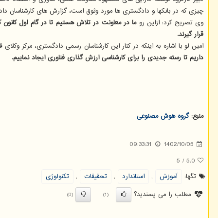
چیزی که در بانکها و دادگستری ها مورد وثوق است، گزارش های کارشناسان داد
وی تصریح کرد: ازاین رو
ما در معاونت در تلاش هستیم تا در گام اول کانون 
قرار گیرند.
امین لو با اشاره به اینکه در کنار این کارشناسان رسمی دادگستری، مرکز وکلای 
داریم تا رسته جدیدی را برای کارشناسی ارزش گذاری فناوری ایجاد نماییم.
منبع:
گروه هوش مصنوعی
09:33:31
1402/10/05
5
/
5.0
تگها:
آموزش
,
استاندارد
,
تحقیقات
,
تكنولوژی
مطلب را می پسندید؟
(0)
(1)