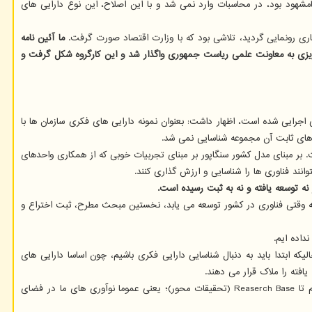
امشهود بود، در محاسبات وارد نمی شد و با این اصلاح، این نوع دارایی های
اری رونمایی گردید، تلاشی بود که با وزارت اقتصاد صورت گرفت.
ما آئین نامه
گرفت و تولیت آن از سازمان مدیریت برنامه ریزی به معاونت علمی ریاست جمهوری واگذار شد و این کارگروه شکل گرفت و
اجرایی شده است، اظهار داشت: بعنوان نمونه دارایی های فکری سازمان ها با
 های ثابت آن مجموعه شناسایی نمی شد.
. بر مبنای مدل کشور سنگاپور بر مبنای تجربیات خوبی که از همکاری واحدهای
انند فناوری ها را شناسایی و ارزش گذاری کنند.
 نه توسعه یافته و نه به ثبت رسیده است.
ه وقتی فناوری در کشور توسعه می یابد، نخستین مبحث مطرح، ثبت اختراع و
داده ایم.
 ابتدا باید به دنبال شناسایی دارایی فکری باشیم، چون اساسا دارایی های
فته را ملاک قرار می دهند.
امین لو اضافه کرد: این در شرایطی است که فاصله رشد فناوری میان ما و این کشورها وجود دارد. در کشورهایی مانند ما، Develop Base (توسعه فناوری) هستیم تا Reaserch Base (تحقیقات محور)؛ یعنی عموما نوآوری های ما در فضای