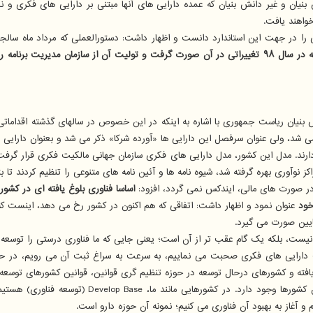
یان و غیر دانش بنیان که عمده دارایی های آنها مبتنی بر دارایی های فکری و ن
اهند یافت.
را در جهت این استاندارد دانست و اظهار داشت: دستورالعملی که مرداد ماه سالج
ارزش گذاری دارایی های نامشهود مصوب سال ۱۳۹۶ هیات دولت را داشتیم که در سال ۹۸ تغییراتی در آن صورت 
ش بنیان ریاست جمهوری با اشاره به اینکه در این خصوص در سالهای گذشته اقداماتی 
ی شد، ولی عنوان سرفصل این دارایی ها «آورده شرکا» ذکر می شد و بعنوان دارایی
دارند. مدل این کشور، مدل دارایی های فکری سازمان جهانی مالکیت فکری قرار گرفت
نوآوری بهره گرفته شد، شیوه نامه ها و آئین نامه های متنوعی را تنظیم کردند تا بتو
ا در صورت های مالی، ایندکس نمی گردد، افزود:
اساسا فناوری بلوغ یافته ای در کشور
خود
عنوان نمود و اظهار داشت: اتفاقی که هم اکنون در کشور رخ می دهد، اینست ک
یین صورت می گیرد.
نیست، بلکه یک گام عقب تر از آن است؛ یعنی جایی که ما فناوری درستی را توسعه ن
 دارایی های فکری صحبت می نماییم، به سرعت به سراغ ثبت آن می رویم، در حالیکه
ته و کشورهای درحال توسعه در حوزه تنظیم گری قوانین، قوانین کشورهای توسعه یا
و آغاز به بهبود آن فناوری می کنیم؛ نمونه آن حوزه دارو است.