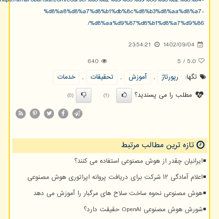
https://amarobarista.com/course/%d8%a2%d9%85%d9%88%d8%b2%d8%b4-
%d8%a8%d8%a7%d8%b1%db%8c%d8%b3%d8%aa%d8%a7-
%d8%aa%d9%87%d8%b1%d8%a7%d9%86/
23:54:21
1402/09/04
640
5
/
5.0
تگها:
رپورتاژ
,
آموزش
,
تحقیقات
,
خدمات
مطلب را می پسندید؟
(0)
(1)
تازه ترین مطالب مرتبط
ایرانیان چقدر از هوش مصنوعی استفاده می کنند؟
اعلام آمادگی ۱۲ شرکت برای دریافت پروانه اپراتوری هوش مصنوعی
هوش مصنوعی نحوه ساخت سلاح های مرگبار را آموزش می دهد
شورش هوش مصنوعی OpenAI حقیقت دارد؟